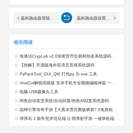
磊科路由器登陆密码忘了找回小方法
磊科路由器设置好上不了网怎么回事
相关阅读
免激活CrypLab v2.0加密货币交易和拍卖系统源码，前台新增中文后台全部汉化
【拆解】开源版海外双语言竞猜系统源码
PyPackTool_GUI_Qt6 打包py 为 exe 工具
VivaCut解锁高级版 安卓手机专业视频编辑神器 一键式AI加持
电脑 USB摄像头工具
闲鱼自动发货系统/自动回复/闲鱼AI回复系统源码
战神引擎传奇手游【大唐冰雪完整版裤衩7.0免授权】2026整理特色服务端+寒冬之城+万象古城+天威大陆+大唐盛世【站长亲测】
弹弹岛 2 新年贺岁优化端 Q 萌弹射手游 一键单机端 + Linux 手工端 + GM 后台 + 安卓 iOS 双端带教程