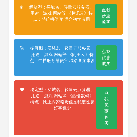
经济型：买域名、轻量云服务器、
🌐
点我
用途：游戏 网站等 《腾讯云》特
优惠
点：特价机便宜 适合初学者用
购买
拓展型：买域名、轻量云服务器、
🚀
点我
用途：游戏 网站等 《阿里云》特
优惠
点：中档服务器便宜 域名备案事多
购买
稳定型：买域名、轻量云服务器、
🛡️
点
用途：游戏 网站等 《西部数码》
我
特点：比上两家略贵但是稳定性超
优
好事也少
惠
购
买