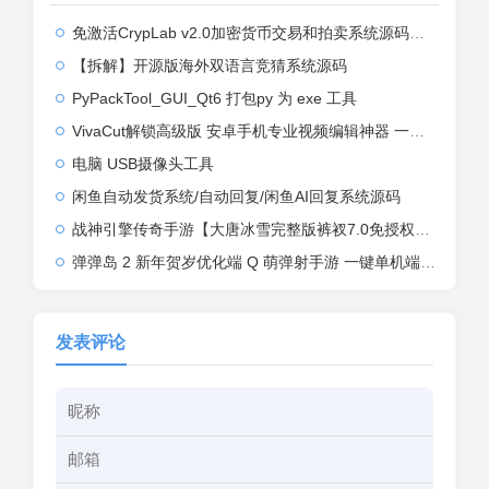
免激活CrypLab v2.0加密货币交易和拍卖系统源码，前台新增中文后台全部汉化
【拆解】开源版海外双语言竞猜系统源码
PyPackTool_GUI_Qt6 打包py 为 exe 工具
VivaCut解锁高级版 安卓手机专业视频编辑神器 一键式AI加持
电脑 USB摄像头工具
闲鱼自动发货系统/自动回复/闲鱼AI回复系统源码
战神引擎传奇手游【大唐冰雪完整版裤衩7.0免授权】2026整理特色服务端+寒冬之城+万象古城+天威大陆+大唐盛世【站长亲测】
弹弹岛 2 新年贺岁优化端 Q 萌弹射手游 一键单机端 + Linux 手工端 + GM 后台 + 安卓 iOS 双端带教程
发表评论