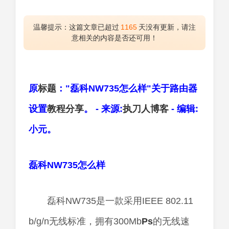
温馨提示：这篇文章已超过
1165
天没有更新，请注
意相关的内容是否还可用！
原
标题
："磊科NW735怎么样"关于路由器
设置
教程
分享
。 - 来源:
执刀人
博客
- 编辑:
小元。
磊科NW735怎么样
磊科NW735是一款采用IEEE 802.11
b/g/n无线标准，拥有300Mb
Ps
的无线速