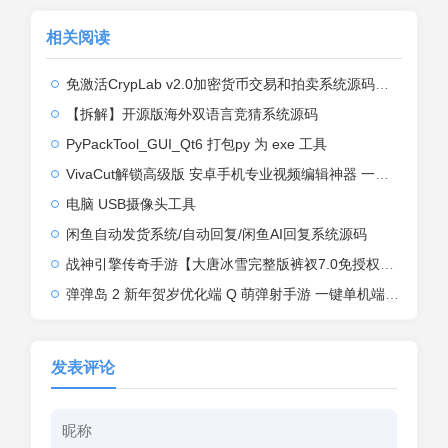
相关阅读
免激活CrypLab v2.0加密货币交易和拍卖系统源码，前台新增中文后台全部汉化
【拆解】开源版海外双语言竞猜系统源码
PyPackTool_GUI_Qt6 打包py 为 exe 工具
VivaCut解锁高级版 安卓手机专业视频编辑神器 一键式AI加持
电脑 USB摄像头工具
闲鱼自动发货系统/自动回复/闲鱼AI回复系统源码
战神引擎传奇手游【大唐冰雪完整版裤衩7.0免授权】2026整理特色服务端+寒冬之城+万象古城+天威大陆+大唐盛世【站长亲测】
弹弹岛 2 新年贺岁优化端 Q 萌弹射手游 一键单机端 + Linux 手工端 + GM 后台 + 安卓 iOS 双端带教程
发表评论