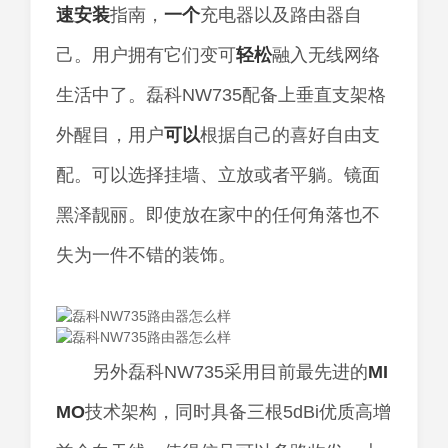
速安装
指南，
一个
充电器以及路由器自
己。用户拥有它们变可
轻松
融入无线网络
生活中了。磊科NW735配备上垂直支架格
外醒目，用户
可以
根据自己的喜好自由支
配。可以选择挂墙、立放或者平躺。镜面
黑泽靓丽。即使放在家中的任何角落也不
失为一件不错的装饰。
另外磊科NW735采用目前最先进的
MI
MO
技术架构，同时具备三根5dBi优质高增