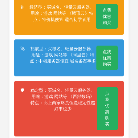
经济型：买域名、轻量云服务器、
🌐
点我
用途：游戏 网站等 《腾讯云》特
优惠
点：特价机便宜 适合初学者用
购买
拓展型：买域名、轻量云服务器、
🚀
点我
用途：游戏 网站等 《阿里云》特
优惠
点：中档服务器便宜 域名备案事多
购买
稳定型：买域名、轻量云服务器、
🛡️
点
用途：游戏 网站等 《西部数码》
我
特点：比上两家略贵但是稳定性超
优
好事也少
惠
购
买