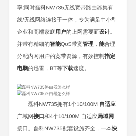
率;同时磊科NW735无线宽带路由器集有
线/无线网络连接于一体，专为满足中小型
企业和高端家庭
用户
的上网需要而
设计
。
并带有精细的
智能
QoS带宽
管理
，
能
合理
分配内网用户的宽带资源，有效控制
指定
电脑
的迅雷，BT等
下载
速度。
磊科NW735拥有1个10/100M
自适应
广域网
接口
和4个10/100M 自适应
局域网
接口。磊科NW735配套设施齐全，一本
快