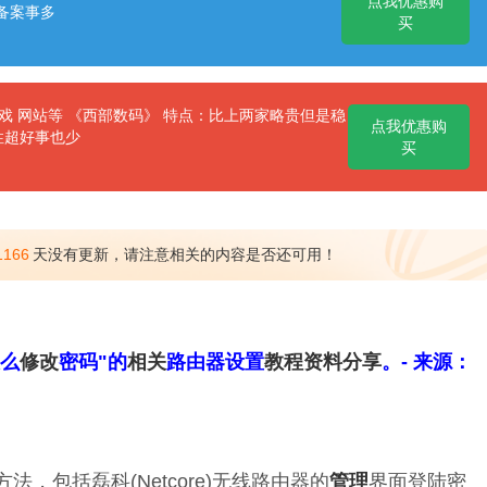
点我优惠购
备案事多
买
 网站等 《西部数码》 特点：比上两家略贵但是稳
点我优惠购
性超好事也少
买
1166
天没有更新，请注意相关的内容是否还可用！
怎么
修改
密码"的
相关
路由器设置
教程
资料分享
。- 来源：
方法，包括磊科(Netcore)无线路由器的
管理
界面登陆密