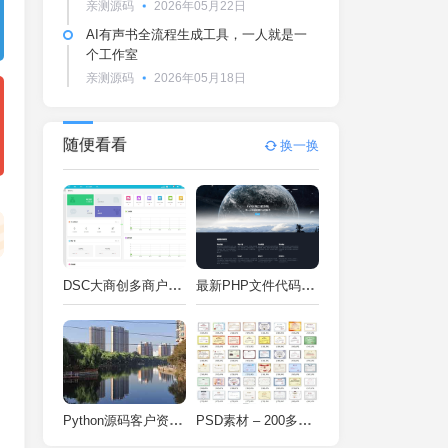
亲测源码
2026年05月22日
AI有声书全流程生成工具，一人就是一
个工作室
亲测源码
2026年05月18日
随便看看
换一换
DSC大商创多商户电商系统完整部署教程（附PHP7.4/PHP8兼容修复方案）
最新PHP文件代码加密系统 在线PHP加密系统 全开源 亲测可用
Python源码客户资料管理系统V2.2一键运行
PSD素材 – 200多种类型证书PSD源码