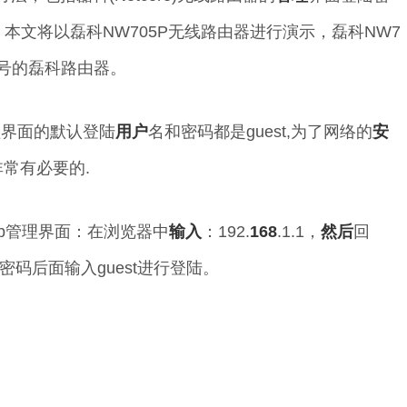
本文将以磊科NW705P无线路由器进行演示，磊科NW7
号的磊科路由器。
理界面的默认登陆
用户
名和密码都是guest,为了网络的
安
常有必要的.
b管理界面：在浏览器中
输入
：192.
168
.1.1，
然后
回
码后面输入guest进行登陆。