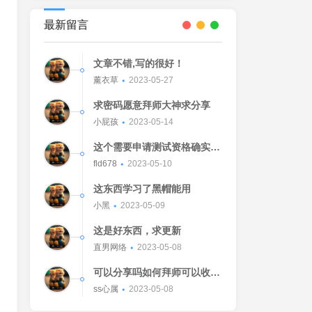
最新留言
文章不错,写的很好！
薰衣草
2023-05-27
求密码愿意拜师大神求分享
小屁孩
2023-05-14
这个需要申请测试资格确实不
错的东西
fld678
2023-05-10
这东西学习了黑帽能用
小黑
2023-05-09
这是好东西，求更新
直男网络
2023-05-08
可以分享吗如何拜师可以收我
吗[Watermelon]
ss心属
2023-05-08