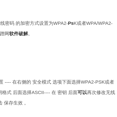
线密码 的加密方式设置为WPA2-
Ps
K或者WPA/WPA2-
被蹭网
软件
破解
。
置 ---- 在右侧的 安全模式 选项下面选择WPA2-PSK或者
钥格式 后面选择ASCII---- 在 密钥 后面
可以
再次修改无线
击 保存生效 。