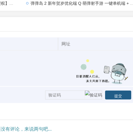
【站长亲测】
弹弹岛 2 新年贺岁优化端 Q 萌弹射手游 一键单机端 + Linux 手工端 + GM 后台 + 安卓 iOS 双端带教程
没有评论，来说两句吧...