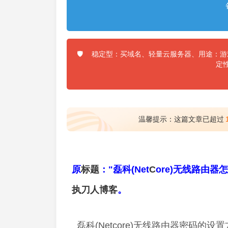
稳定型：买域名、轻量云服务器、用途：游戏
🛡️
定
温馨提示：这篇文章已超过
原
标题
："磊科(Net
C
ore)无线路由器
执刀人
博客
。
磊科(Netcore)无线路由器密码的设置