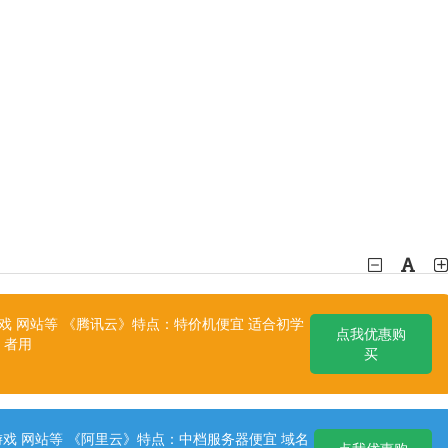
 网站等 《腾讯云》特点：特价机便宜 适合初学
点我优惠购
者用
买
戏 网站等 《阿里云》特点：中档服务器便宜 域名