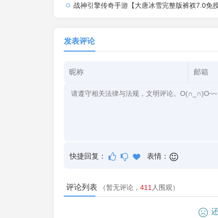
战神引擎传奇手游【大唐冰雪完整版裤衩7.0免授权】2026整理特色服务端+寒冬之城+万象古城+天威大陆+大唐盛世
发表评论
快捷回复：
表情：
评论列表
（暂无评论，
411
人围观）
还