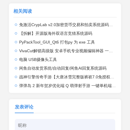
相关阅读
免激活CrypLab v2.0加密货币交易和拍卖系统源码，前台新增中文后台全部汉化
【拆解】开源版海外双语言竞猜系统源码
PyPackTool_GUI_Qt6 打包py 为 exe 工具
VivaCut解锁高级版 安卓手机专业视频编辑神器 一键式AI加持
电脑 USB摄像头工具
闲鱼自动发货系统/自动回复/闲鱼AI回复系统源码
战神引擎传奇手游【大唐冰雪完整版裤衩7.0免授权】2026整理特色服务端+寒冬之城+万象古城+天威大陆+大唐盛世【站长亲测】
弹弹岛 2 新年贺岁优化端 Q 萌弹射手游 一键单机端 + Linux 手工端 + GM 后台 + 安卓 iOS 双端带教程
发表评论