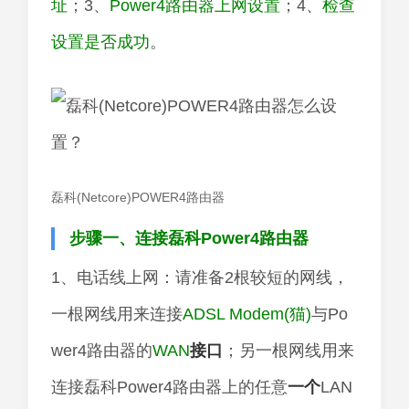
址
；3、
Power4路由器上网设置
；4、
检查
设置是否成功
。
磊科(Netcore)POWER4路由器
步骤一、连接磊科Power4路由器
1、电话线上网：请准备2根较短的网线，
一根网线用来连接
ADSL Modem(猫)
与Po
wer4路由器的
WAN
接口
；另一根网线用来
连接磊科Power4路由器上的任意
一个
LAN