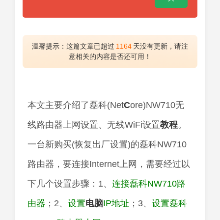
温馨提示：这篇文章已超过
1164
天没有更新，请注
意相关的内容是否还可用！
本文主要介绍了磊科(Net
C
ore)NW710无
线路由器上网设置、无线WiFi设置
教程
。
一台新购买(恢复出厂设置)的磊科NW710
路由器，要连接Internet上网，需要经过以
下几个设置步骤：1、
连接磊科NW710路
由器
；2、
设置
电脑
IP地址
；3、
设置磊科