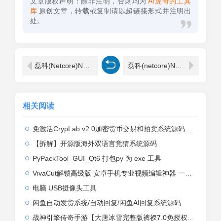
文章版权声明：除非注明，否则均为
AI虎哥的工具
库
原创文章，转载或复制请以超链接形式并注明出
处。
磊科(Netcore)NW705P无线路由器设置步骤
磊科(netcore)NW714无线路由器设置图解
相关阅读
免激活CrypLab v2.0加密货币交易和拍卖系统源码，前台新增中文后台全部汉化
【拆解】开源版海外双语言竞猜系统源码
PyPackTool_GUI_Qt6 打包py 为 exe 工具
VivaCut解锁高级版 安卓手机专业视频编辑神器 一键式AI加持
电脑 USB摄像头工具
闲鱼自动发货系统/自动回复/闲鱼AI回复系统源码
战神引擎传奇手游【大唐冰雪完整版裤衩7.0免授权】2026整理特色服务端+寒冬之城+万象古城+天威大陆+大唐盛世【站长亲测】