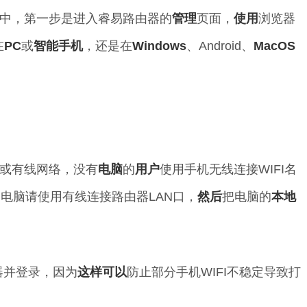
中，第一步是进入睿易路由器的
管理
页面，
使用
浏览器
在
PC
或
智能
手机
，还是在
Windows
、Android、
MacOS
或有线网络，没有
电脑
的
用户
使用手机无线连接WIFI名
。电脑请使用有线连接路由器LAN口，
然后
把电脑的
本地
器并登录，因为
这样
可以
防止部分手机WIFI不稳定导致打