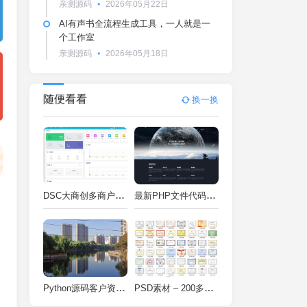
亲测源码
2026年05月22日
AI有声书全流程生成工具，一人就是一
个工作室
亲测源码
2026年05月18日
随便看看
换一换
DSC大商创多商户电商系统完整部署教程（附PHP7.4/PHP8兼容修复方案）
最新PHP文件代码加密系统 在线PHP加密系统 全开源 亲测可用
Python源码客户资料管理系统V2.2一键运行
PSD素材 – 200多种类型证书PSD源码