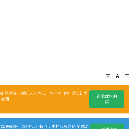
 网站等 《腾讯云》特点：特价机便宜 适合初学
点我优惠购
者用
买
戏 网站等 《阿里云》特点：中档服务器便宜 域名