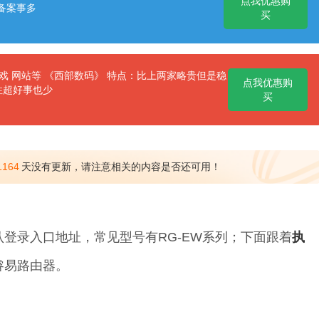
点我优惠购
备案事多
买
 网站等 《西部数码》 特点：比上两家略贵但是稳
点我优惠购
性超好事也少
买
1164
天没有更新，请注意相关的内容是否还可用！
默认登录入口地址，常见型号有RG-EW系列；下面跟着
执
睿易路由器。