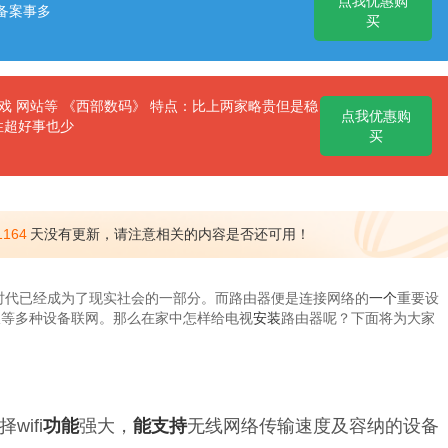
点我优惠购
备案事多
买
 网站等 《西部数码》 特点：比上两家略贵但是稳
点我优惠购
性超好事也少
买
1164
天没有更新，请注意相关的内容是否还可用！
时代已经成为了现实社会的一部分。而路由器便是连接网络的
一个
重要设
板等多种设备联网。那么在家中怎样给电视
安装
路由器呢？下面将为大家
ifi
功能
强大，
能
支持
无线网络传输速度及容纳的设备