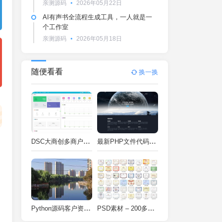
亲测源码
2026年05月22日
AI有声书全流程生成工具，一人就是一
个工作室
亲测源码
2026年05月18日
随便看看
换一换
DSC大商创多商户电商系统完整部署教程（附PHP7.4/PHP8兼容修复方案）
最新PHP文件代码加密系统 在线PHP加密系统 全开源 亲测可用
Python源码客户资料管理系统V2.2一键运行
PSD素材 – 200多种类型证书PSD源码