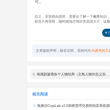
可。
总之，安装路由器前，需要去了解一下
相关
知识
影也不再受限，随时随地尽情欣赏高清大片，
让
文章版权声明：除非注明，否则均为
AI虎哥的工
电视剧渗透各个人物结局（主角人物许忠义后来怎么样了）
相关阅读
免激活CrypLab v2.0加密货币交易和拍卖系统源码，前台新增中文后台