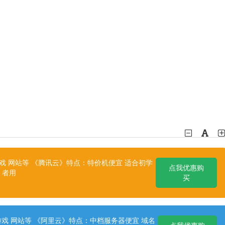
 网站等 《腾讯云》特点：特价机便宜 适合初学
点我优惠购
者用
买
戏 网站等 《阿里云》特点：中档服务器便宜 域名