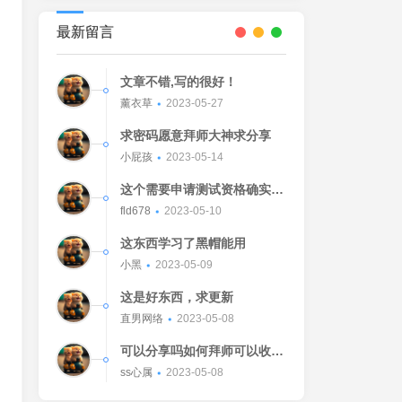
最新留言
文章不错,写的很好！
薰衣草
2023-05-27
求密码愿意拜师大神求分享
小屁孩
2023-05-14
这个需要申请测试资格确实不
错的东西
fld678
2023-05-10
这东西学习了黑帽能用
小黑
2023-05-09
这是好东西，求更新
直男网络
2023-05-08
可以分享吗如何拜师可以收我
吗[Watermelon]
ss心属
2023-05-08