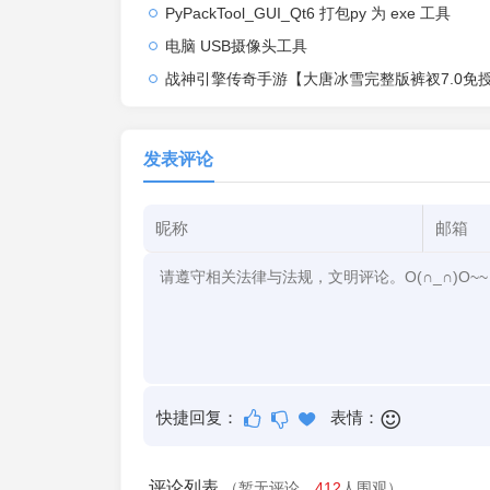
PyPackTool_GUI_Qt6 打包py 为 exe 工具
电脑 USB摄像头工具
战神引擎传奇手游【大唐冰雪完整版裤衩7.0免授权】2026整理特色服务端+寒冬之城+万象古城+天威大陆+大唐盛世
发表评论
快捷回复：
表情：
评论列表
（暂无评论，
412
人围观）