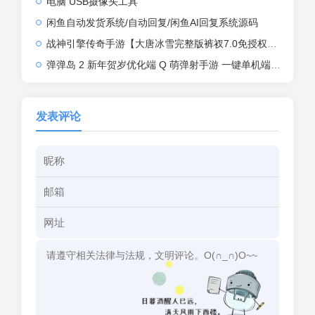
电脑 USB摄像头工具
闲鱼自动发货系统/自动回复/闲鱼AI回复系统源码
战神引擎传奇手游【大唐冰雪完整版裤衩7.0免授权】2026整理特色服务端+寒冬之城+万象古城+天威大陆+大唐盛世【站长亲测】
弹弹岛 2 新年贺岁优化端 Q 萌弹射手游 一键单机端 + Linux 手工端 + GM 后台 + 安卓 iOS 双端带教程
发表评论