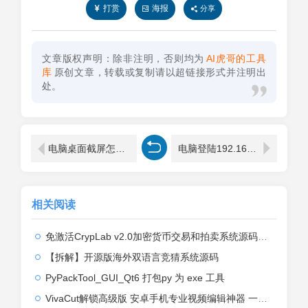
打赏
海报
分享
文章版权声明：除非注明，否则均为
AI虎哥的工具
库
原创文章，转载或复制请以超链接形式并注明出
处。
电脑桌面截屏怎么操作（电脑截屏怎么截）
电脑登陆192.168.2.1设置路由器密码的方法
相关阅读
免激活CrypLab v2.0加密货币交易和拍卖系统源码，前台新增中文后台全部汉化
【拆解】开源版海外双语言竞猜系统源码
PyPackTool_GUI_Qt6 打包py 为 exe 工具
VivaCut解锁高级版 安卓手机专业视频编辑神器 一键式AI加持