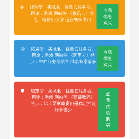
经济型：买域名、轻量云服务器、
🌐
点我
用途：游戏 网站等 《腾讯云》特
优惠
点：特价机便宜 适合初学者用
购买
拓展型：买域名、轻量云服务器、
🚀
点我
用途：游戏 网站等 《阿里云》特
优惠
点：中档服务器便宜 域名备案事多
购买
稳定型：买域名、轻量云服务器、
🛡️
点
用途：游戏 网站等 《西部数码》
我
特点：比上两家略贵但是稳定性超
优
好事也少
惠
购
买