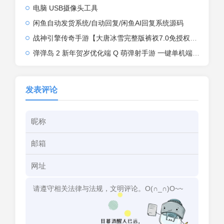
电脑 USB摄像头工具
闲鱼自动发货系统/自动回复/闲鱼AI回复系统源码
战神引擎传奇手游【大唐冰雪完整版裤衩7.0免授权】2026整理特色服务端+寒冬之城+万象古城+天威大陆+大唐盛世【站长亲测】
弹弹岛 2 新年贺岁优化端 Q 萌弹射手游 一键单机端 + Linux 手工端 + GM 后台 + 安卓 iOS 双端带教程
发表评论