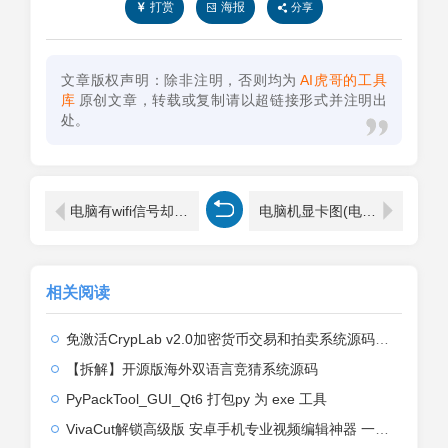
打赏
海报
分享
文章版权声明：除非注明，否则均为
AI虎哥的工具
库
原创文章，转载或复制请以超链接形式并注明出
处。
电脑有wifi信号却不能上网(图文)
电脑机显卡图(电脑显卡的样子)
相关阅读
免激活CrypLab v2.0加密货币交易和拍卖系统源码，前台新增中文后台全部汉化
【拆解】开源版海外双语言竞猜系统源码
PyPackTool_GUI_Qt6 打包py 为 exe 工具
VivaCut解锁高级版 安卓手机专业视频编辑神器 一键式AI加持