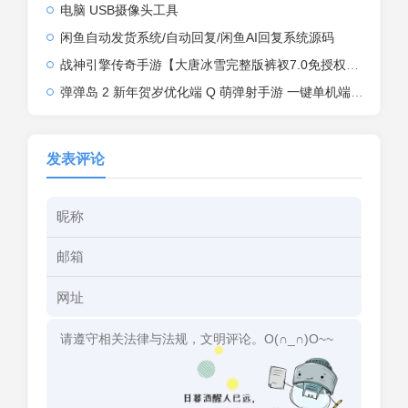
电脑 USB摄像头工具
闲鱼自动发货系统/自动回复/闲鱼AI回复系统源码
战神引擎传奇手游【大唐冰雪完整版裤衩7.0免授权】2026整理特色服务端+寒冬之城+万象古城+天威大陆+大唐盛世【站长亲测】
弹弹岛 2 新年贺岁优化端 Q 萌弹射手游 一键单机端 + Linux 手工端 + GM 后台 + 安卓 iOS 双端带教程
发表评论