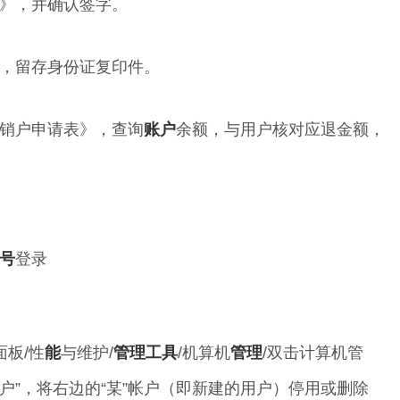
》，并确认签字。
，留存身份证复印件。
销户申请表》，查询
账户
余额，与用户核对应退金额，
号
登录
板/性
能
与维护/
管理工具
/机算机
管理
/双击计算机管
用户”，将右边的“某”帐户（即新建的用户）停用或删除