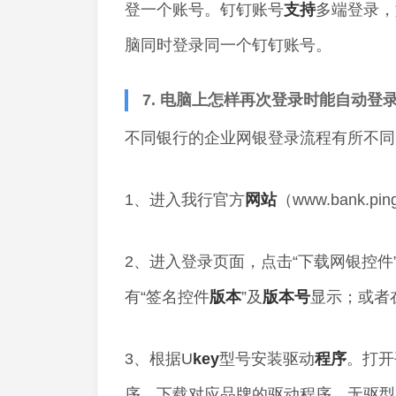
登一个账号。钉钉账号
支持
多端登录，
脑同时登录同一个钉钉账号。
7. 电脑上怎样再次登录时能自动登
不同银行的企业网银登录流程有所不同
1、进入我行官方
网站
（www.bank.
2、进入登录页面，点击“下载网银控件
有“签名控件
版本
”及
版本号
显示；或者
3、根据U
key
型号安装驱动
程序
。打开
序，下载对应品牌的驱动程序，无驱型