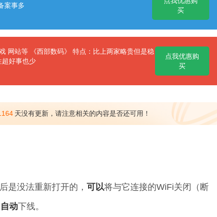
点我优惠购
备案事多
买
 网站等 《西部数码》 特点：比上两家略贵但是稳
点我优惠购
性超好事也少
买
1164
天没有更新，请注意相关的内容是否还可用！
后是没法重新打开的，
可以
将与它连接的WiFi关闭（断
则
自动
下线。