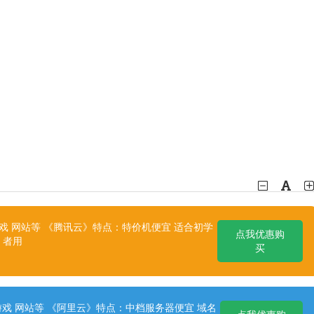
 网站等 《腾讯云》特点：特价机便宜 适合初学
点我优惠购
者用
买
戏 网站等 《阿里云》特点：中档服务器便宜 域名