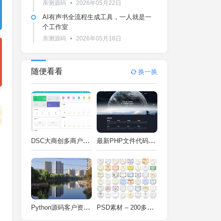
亲测源码
2026年05月22日
AI有声书全流程生成工具，一人就是一
个工作室
亲测源码
2026年05月18日
随便看看
换一换
DSC大商创多商户电商系统完整部署教程（附PHP7.4/PHP8兼容修复方案）
最新PHP文件代码加密系统 在线PHP加密系统 全开源 亲测可用
Python源码客户资料管理系统V2.2一键运行
PSD素材 – 200多种类型证书PSD源码