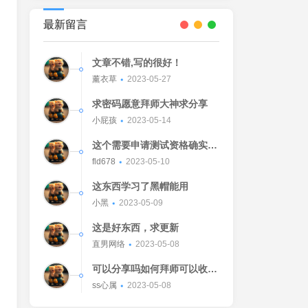
最新留言
文章不错,写的很好！
薰衣草
2023-05-27
求密码愿意拜师大神求分享
小屁孩
2023-05-14
这个需要申请测试资格确实不
错的东西
fld678
2023-05-10
这东西学习了黑帽能用
小黑
2023-05-09
这是好东西，求更新
直男网络
2023-05-08
可以分享吗如何拜师可以收我
吗[Watermelon]
ss心属
2023-05-08