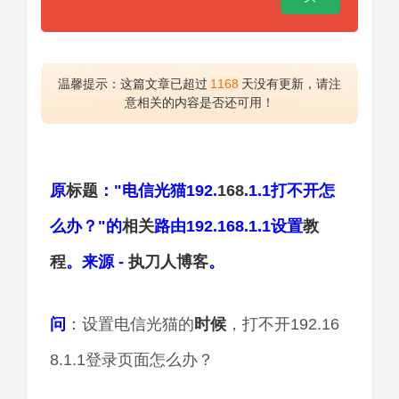
温馨提示：这篇文章已超过
1168
天没有更新，请注
意相关的内容是否还可用！
原
标题
："电信光猫192.
168
.1.1打不开怎
么办？"的
相关
路由192.168.1.1设置
教
程
。来源 -
执刀人
博客
。
问
：设置电信光猫的
时候
，打不开192.16
8.1.1登录页面怎么办？