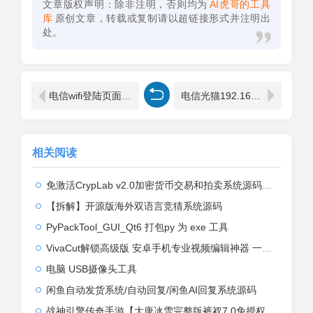
文章版权声明：除非注明，否则均为
AI虎哥的工具
库
原创文章，转载或复制请以超链接形式并注明出
处。
电信wifi登陆页面网址是不是192.168.1.1
电信光猫192.168.1.1打不开怎么办？
相关阅读
免激活CrypLab v2.0加密货币交易和拍卖系统源码，前台新增中文后台全部汉化
【拆解】开源版海外双语言竞猜系统源码
PyPackTool_GUI_Qt6 打包py 为 exe 工具
VivaCut解锁高级版 安卓手机专业视频编辑神器 一键式AI加持
电脑 USB摄像头工具
闲鱼自动发货系统/自动回复/闲鱼AI回复系统源码
战神引擎传奇手游【大唐冰雪完整版裤衩7.0免授权】2026整理特色服务端+寒冬之城+万象古城+天威大陆+大唐盛世【站长亲测】