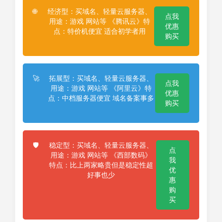
经济型：买域名、轻量云服务器、
🌐
点我
用途：游戏 网站等 《腾讯云》特
优惠
点：特价机便宜 适合初学者用
购买
拓展型：买域名、轻量云服务器、
🚀
点我
用途：游戏 网站等 《阿里云》特
优惠
点：中档服务器便宜 域名备案事多
购买
稳定型：买域名、轻量云服务器、
🛡️
点
用途：游戏 网站等 《西部数码》
我
特点：比上两家略贵但是稳定性超
优
好事也少
惠
购
买