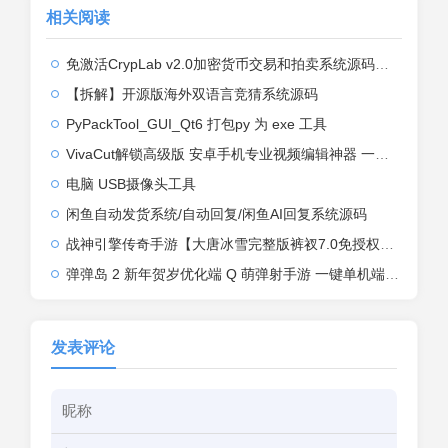
相关阅读
免激活CrypLab v2.0加密货币交易和拍卖系统源码，前台新增中文后台全部汉化
【拆解】开源版海外双语言竞猜系统源码
PyPackTool_GUI_Qt6 打包py 为 exe 工具
VivaCut解锁高级版 安卓手机专业视频编辑神器 一键式AI加持
电脑 USB摄像头工具
闲鱼自动发货系统/自动回复/闲鱼AI回复系统源码
战神引擎传奇手游【大唐冰雪完整版裤衩7.0免授权】2026整理特色服务端+寒冬之城+万象古城+天威大陆+大唐盛世【站长亲测】
弹弹岛 2 新年贺岁优化端 Q 萌弹射手游 一键单机端 + Linux 手工端 + GM 后台 + 安卓 iOS 双端带教程
发表评论