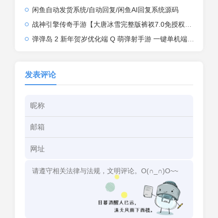
闲鱼自动发货系统/自动回复/闲鱼AI回复系统源码
战神引擎传奇手游【大唐冰雪完整版裤衩7.0免授权】2026整理特色服务端+寒冬之城+万象古城+天威大陆+大唐盛世【站长亲测】
弹弹岛 2 新年贺岁优化端 Q 萌弹射手游 一键单机端 + Linux 手工端 + GM 后台 + 安卓 iOS 双端带教程
发表评论