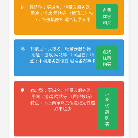
经济型：买域名、轻量云服务器、
🌐
点我
用途：游戏 网站等 《腾讯云》特
优惠
点：特价机便宜 适合初学者用
购买
拓展型：买域名、轻量云服务器、
🚀
点我
用途：游戏 网站等 《阿里云》特
优惠
点：中档服务器便宜 域名备案事多
购买
稳定型：买域名、轻量云服务器、
🛡️
点
用途：游戏 网站等 《西部数码》
我
特点：比上两家略贵但是稳定性超
优
好事也少
惠
购
买