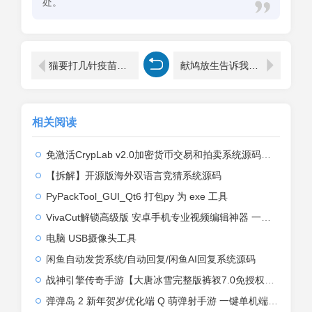
处。
猫要打几针疫苗（宠物猫的品种及价格)
献鸠放生告诉我们什么道理（寓言故事献鸠放生介绍）
相关阅读
免激活CrypLab v2.0加密货币交易和拍卖系统源码，前台新增中文后台全部汉化
【拆解】开源版海外双语言竞猜系统源码
PyPackTool_GUI_Qt6 打包py 为 exe 工具
VivaCut解锁高级版 安卓手机专业视频编辑神器 一键式AI加持
电脑 USB摄像头工具
闲鱼自动发货系统/自动回复/闲鱼AI回复系统源码
战神引擎传奇手游【大唐冰雪完整版裤衩7.0免授权】2026整理特色服务端+寒冬之城+万象古城+天威大陆+大唐盛世【站长亲测】
弹弹岛 2 新年贺岁优化端 Q 萌弹射手游 一键单机端 + Linux 手工端 + GM 后台 + 安卓 iOS 双端带教程