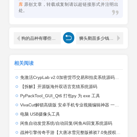
库
原创文章，转载或复制请以超链接形式并注明出
处。
狗的品种有哪些（狗的品种大全及名称）
狮头鹅苗多少钱一只（母狮头鹅32块钱一个正常吗）
相关阅读
免激活CrypLab v2.0加密货币交易和拍卖系统源码，前台新增中文后台全部汉化
【拆解】开源版海外双语言竞猜系统源码
PyPackTool_GUI_Qt6 打包py 为 exe 工具
VivaCut解锁高级版 安卓手机专业视频编辑神器 一键式AI加持
电脑 USB摄像头工具
闲鱼自动发货系统/自动回复/闲鱼AI回复系统源码
战神引擎传奇手游【大唐冰雪完整版裤衩7.0免授权】2026整理特色服务端+寒冬之城+万象古城+天威大陆+大唐盛世【站长亲测】