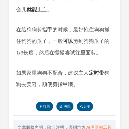
会儿
就能
止血。
在给狗狗剪指甲的时候，最好抱住狗狗抓
住狗狗的爪子，一般
可以
剪到狗狗爪子的
1/3长度，然后在慢慢尝试往里面剪。
如果家里狗狗不配合，建议主人
定时
带狗
狗去美容，顺便剪指甲哦。
打赏
海报
分享
文章版权声明：除非注明，否则均为
AI虎哥的工具