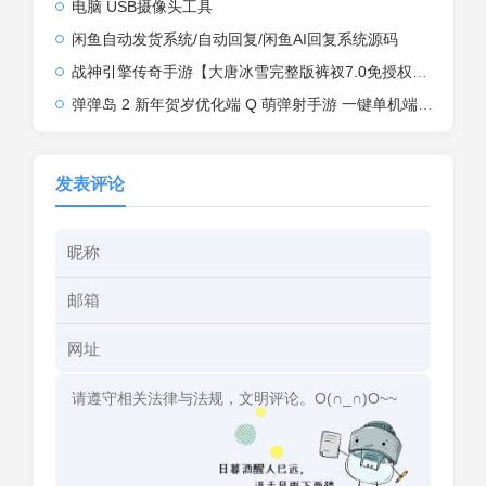
电脑 USB摄像头工具
闲鱼自动发货系统/自动回复/闲鱼AI回复系统源码
战神引擎传奇手游【大唐冰雪完整版裤衩7.0免授权】2026整理特色服务端+寒冬之城+万象古城+天威大陆+大唐盛世【站长亲测】
弹弹岛 2 新年贺岁优化端 Q 萌弹射手游 一键单机端 + Linux 手工端 + GM 后台 + 安卓 iOS 双端带教程
发表评论