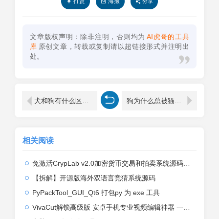
打赏
海报
分享
文章版权声明：除非注明，否则均为
AI虎哥的工具
库
原创文章，转载或复制请以超链接形式并注明出
处。
犬和狗有什么区别（脚趾数量存在着区别）
狗为什么总被猫欺负（狗为什么总是被猫欺负啊）
相关阅读
免激活CrypLab v2.0加密货币交易和拍卖系统源码，前台新增中文后台全部汉化
【拆解】开源版海外双语言竞猜系统源码
PyPackTool_GUI_Qt6 打包py 为 exe 工具
VivaCut解锁高级版 安卓手机专业视频编辑神器 一键式AI加持