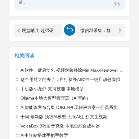
处。
硬盘哨兵-超强硬盘检测分析神器Hard Disk Sentinel v6.20.8b PRO最新开心版-免安装
微信群采集，群多多 ，软件每天更新1000+群码
相关阅读
AI软件一键启动包 视频对象移除MiniMax-Remover 一键启动，无需部署，无需授权 ...
这个用处大的去了，自行脑补AI软件一键启动包虚拟试衣FashnVtonl.5
手机版小龙虾 支持技能 本地模型
Ollama本地大模型管理器（AI写的）
AI智能体发布合集TOKEN变现解决方案带会员系统
千问 最新版 顶级AI模型 无限AI生图 文生视频
VoiceBox 3秒语音克隆 本地全能合成神器
AI中转站搭建手把手教学