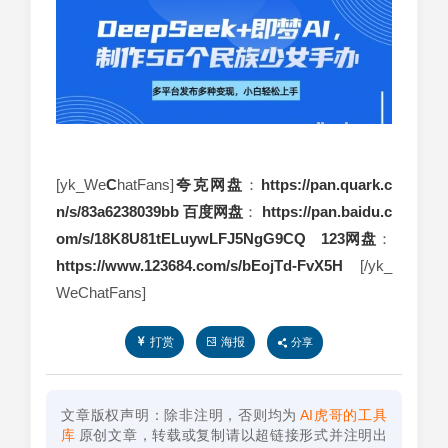
[yk_We
C
hatFans]
夸克
网盘
：
https://pan.quark.c
n/s/83a6238039bb
百度网盘
：
https://pan.baidu.c
om/s/18K8U81tELuywLFJ5NgG9CQ
123网盘
：
https://www.123684.com/s/bEojTd-FvX5H
[/yk_
WeChatFans]
打赏
海报
分享
文章版权声明：除非注明，否则均为
AI虎哥的工具
库
原创文章，转载或复制请以超链接形式并注明出