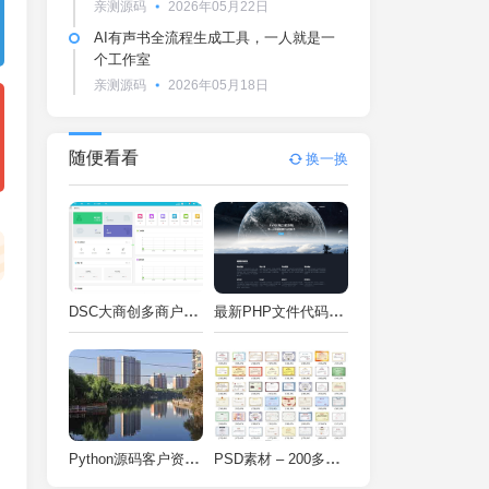
亲测源码
2026年05月22日
AI有声书全流程生成工具，一人就是一
个工作室
亲测源码
2026年05月18日
随便看看
换一换
DSC大商创多商户电商系统完整部署教程（附PHP7.4/PHP8兼容修复方案）
最新PHP文件代码加密系统 在线PHP加密系统 全开源 亲测可用
Python源码客户资料管理系统V2.2一键运行
PSD素材 – 200多种类型证书PSD源码