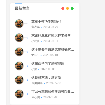
最新留言
文章不错,写的很好！
薰衣草
2023-05-27
求密码愿意拜师大神求分享
小屁孩
2023-05-14
这个需要申请测试资格确实不
错的东西
fld678
2023-05-10
这东西学习了黑帽能用
小黑
2023-05-09
这是好东西，求更新
直男网络
2023-05-08
可以分享吗如何拜师可以收我
吗[Watermelon]
ss心属
2023-05-08