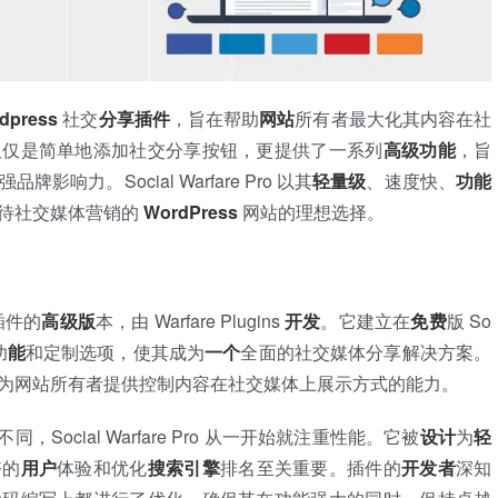
dpress
社交
分享
插件
，旨在帮助
网站
所有者最大化其内容在社
仅仅是简单地添加社交分享按钮，更提供了一系列
高级功能
，旨
影响力。Social Warfare Pro 以其
轻量级
、速度快、
功能
待社交媒体营销的
WordPress
网站的理想选择。
e 插件的
高级版
本，由 Warfare Plugins
开发
。它建立在
免费
版 So
功
能
和定制选项，使其成为
一个
全面的社交媒体分享解决方案。
为网站所有者提供控制内容在社交媒体上展示方式的能力。
ocial Warfare Pro 从一开始就注重性能。它被
设计
为
轻
好的
用户
体验和优化
搜索引擎
排名至关重要。插件的
开发者
深知