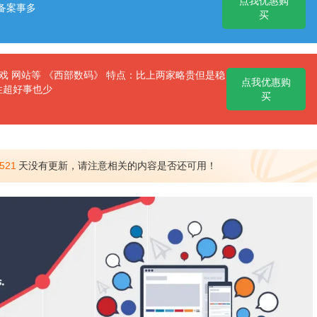
点我优惠购
备案事多
买
 网站等 《西部数码》 特点：比上两家略贵但是稳
点我优惠购
性超好事也少
买
521
天没有更新，请注意相关的内容是否还可用！