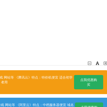
 网站等 《腾讯云》特点：特价机便宜 适合初学
点我优惠购
者用
买
戏 网站等 《阿里云》特点：中档服务器便宜 域名