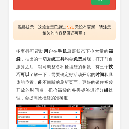
温馨提示：这篇文章已超过
521
天没有更新，请注意
相关的内容是否还可用！
多宝抖可帮助
用户
在
手机
息屏状态下抢大量的
福
袋
，推出的一切
系统
工具
均会
免费
展现，打开前台
服务之后，就可调整各种抢福袋的参数，有三个
技
巧
可以
了解一下，需要确定好活动开启的
时间
和具
体的位置，
能
不间断的刷新页面，更好的锁住福袋
开放的时间点，把抢福袋的各类标签进行分
组
处
理，会提高抢福袋的准确度