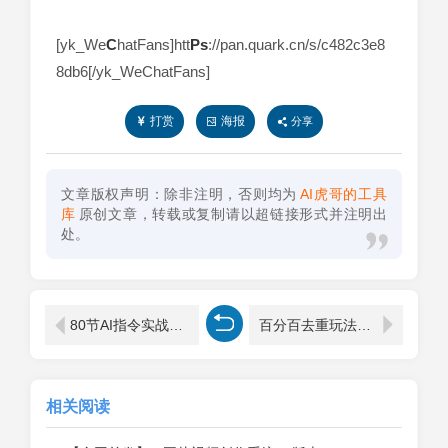
[yk_We
C
hatFans]htt
Ps
://pan.quark.cn/s/c482c3e8
8db6[/yk_WeChatFans]
打赏
海报
分享
文章版权声明：除非注明，否则均为
AI虎哥的工具
库
原创文章，转载或复制请以超链接形式并注明出
处。
80节AI指令实战课程+案例分享
百分百去重玩法，轻松一键搬运【揭秘】
相关阅读