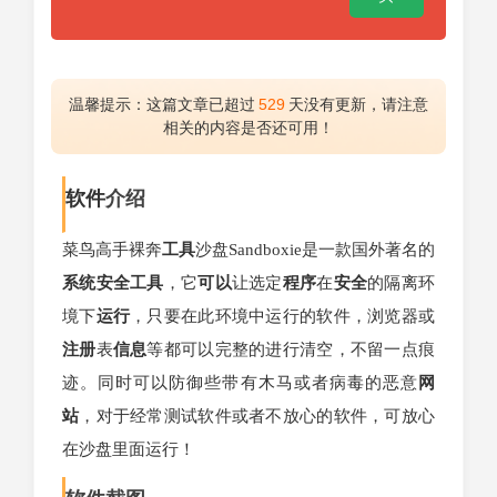
温馨提示：这篇文章已超过
529
天没有更新，请注意
相关的内容是否还可用！
软件
介绍
菜鸟高手裸奔
工具
沙盘Sandboxie是一款国外著名的
系统
安全工具
，它
可以
让选定
程序
在
安全
的隔离环
境下
运行
，只要在此环境中运行的软件，浏览器或
注册
表
信息
等都可以完整的进行清空，不留一点痕
迹。同时可以防御些带有木马或者病毒的恶意
网
站
，对于经常测试软件或者不放心的软件，可放心
在沙盘里面运行！