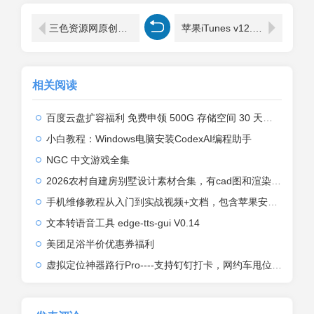
三色资源网原创wp插件-网站静态化html生成器开源版
苹果iTunes v12.13.5.3 / 12.6.5.3（全版本）
相关阅读
百度云盘扩容福利 免费申领 500G 存储空间 30 天限时生效 领取方法
小白教程：Windows电脑安装CodexAI编程助手
NGC 中文游戏全集
2026农村自建房别墅设计素材合集，有cad图和渲染效果图
手机维修教程从入门到实战视频+文档，包含苹果安装系列
文本转语音工具 edge-tts-gui V0.14
美团足浴半价优惠券福利
虚拟定位神器路行Pro----支持钉钉打卡，网约车甩位，外卖骑手甩位