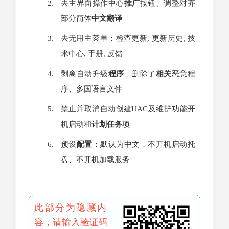
去主界面操作中心
推广
按钮、调整对齐
部分简体
中文
翻译
去无用主菜单：检查更新, 更新历史, 技
术中心, 手册, 反馈
剥离自动升级
程序
、删除了
相关
恶意程
序、多国语言文件
禁止并取消自动创建UAC及维护功能开
机启动和
计划任务
项
预设
配置
：默认为中文，不开机启动托
盘、不开机加载服务
此部分为隐藏内
容，请输入验证码