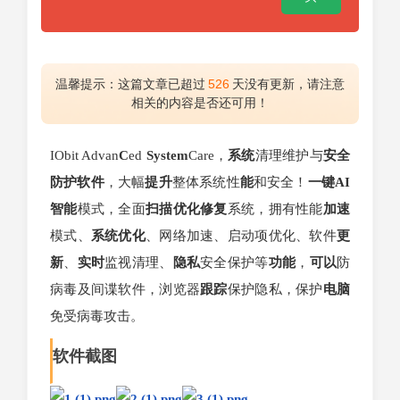
温馨提示：这篇文章已超过
526
天没有更新，请注意
相关的内容是否还可用！
IObit Advan
C
ed
System
Care，
系统
清理维护与
安全
防护
软件
，大幅
提升
整体系统性
能
和安全！
一键
AI
智能
模式，全面
扫描
优化
修复
系统，拥有性能
加速
模式、
系统优化
、网络加速、启动项优化、软件
更
新
、
实时
监视清理、
隐私
安全保护等
功能
，
可以
防
病毒及间谍软件，浏览器
跟踪
保护隐私，保护
电脑
免受病毒攻击。
软件截图