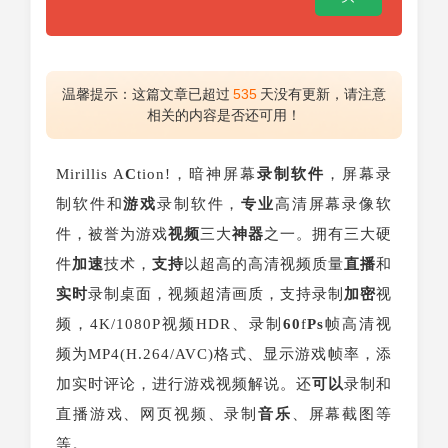
温馨提示：这篇文章已超过
535
天没有更新，请注意
相关的内容是否还可用！
Mirillis A
C
tion!，暗神屏幕
录制
软件
，屏幕录
制软件和
游戏
录制软件，
专业
高清屏幕录像软
件，被誉为游戏
视频
三大
神器
之一。拥有三大硬
件
加速
技术，
支持
以超高的高清视频质量
直播
和
实时
录制桌面，视频超清画质，支持录制
加密
视
频，4K/1080P视频HDR、录制
60
f
Ps
帧高清视
频为MP4(H.264/AVC)格式、显示游戏帧率，添
加实时评论，进行游戏视频解说。还
可以
录制和
直播游戏、网页视频、录制
音乐
、屏幕截图等
等。