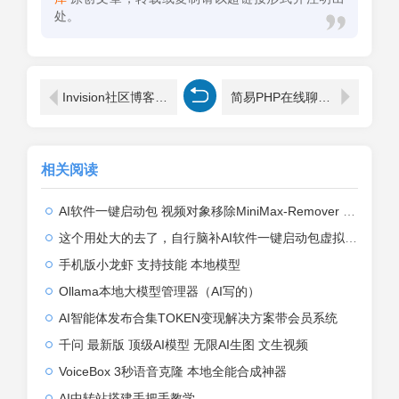
处。
Invision社区博客框架优化：支持主题开发、付费商城、图片、博客与论坛多场景应用
简易PHP在线聊天系统
相关阅读
AI软件一键启动包 视频对象移除MiniMax-Remover 一键启动，无需部署，无需授权 ...
这个用处大的去了，自行脑补AI软件一键启动包虚拟试衣FashnVtonl.5
手机版小龙虾 支持技能 本地模型
Ollama本地大模型管理器（AI写的）
AI智能体发布合集TOKEN变现解决方案带会员系统
千问 最新版 顶级AI模型 无限AI生图 文生视频
VoiceBox 3秒语音克隆 本地全能合成神器
AI中转站搭建手把手教学