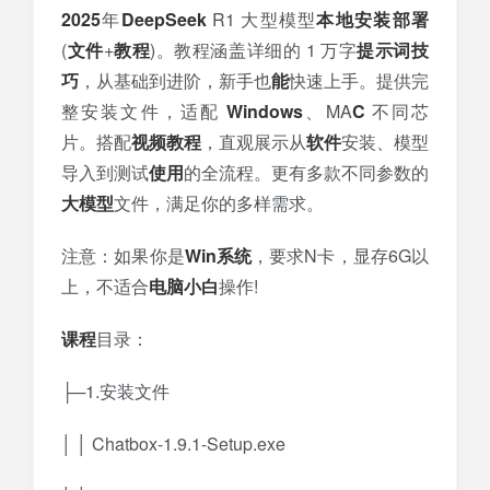
2025
年
DeepSeek
R1 大型模型
本地
安装
部署
(
文件
+
教程
)。教程涵盖详细的 1 万字
提示词
技
巧
，从基础到进阶，新手也
能
快速上手。提供完
整安装文件，适配
Windows
、MA
C
不同芯
片。搭配
视频教程
，直观展示从
软件
安装、模型
导入到测试
使用
的全流程。更有多款不同参数的
大模型
文件，满足你的多样需求。
注意：如果你是
Win
系统
，要求N卡，显存6G以
上，不适合
电脑
小白
操作!
课程
目录：
├─1.安装文件
│ │ Chatbox-1.9.1-Setup.exe