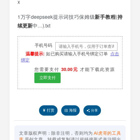
x
1万字deepseek提示词技巧保姆级
新手教程
(
持
续更新
中…).txt
手机号码
温馨提示:
如已购买请输入手机号绑定订单
点击
绑定
您需要支付
30.00元
才能下载此资源
立即支付
打赏
海报
分享
文章版权声明：除非注明，否则均为
AI虎哥的工具
库
原创文章，转载或复制请以超链接形式并注明出