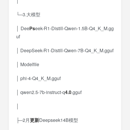
│
└─3.大模型
│ Dee
Ps
eek-R1-Distill-Qwen-1.5B-Q4_K_M.gg
uf
│ DeepSeek-R1-Distill-Qwen-7B-Q4_K_M.gguf
│ Modelfile
│ phi-4-Q4_K_M.gguf
│ qwen2.5-7b-instruct-q
4.0
.gguf
│
├─2月
更新
Deepseek14B模型