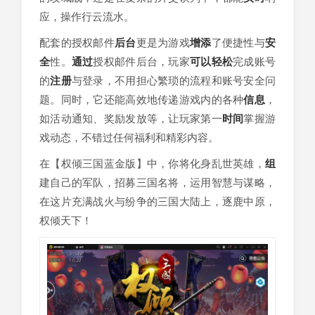
应，操作行云流水。
配套的授权邮件
后台
更是为游戏
增添
了便捷性与
安
全
性。
通过
授权邮件后台，玩家
可以
轻松
完成账号
的
注册
与登录，不用担心繁琐的流程和账号安全问
题。同时，它还能高效地传递游戏内的各种
信息
，
如活动通知、奖励发放等，让玩家第一
时间
掌握游
戏动态，不错过任何福利和精彩内容。
在【权倾三国蓝金版】中，你将化身乱世英雄，
组
建自己的军队，招募三国名将，运用智慧与谋略，
在这片充满战火与纷争的三国大陆上，逐鹿中原，
权倾天下！