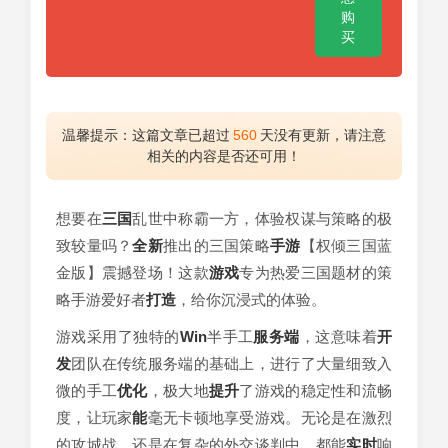
购
买
温馨提示：这篇文章已超过
560
天没有更新，请注意
相关的内容是否还可用！
想要在
三国
乱世中称霸一方，体验权谋与策略的极
致较量吗？
全新
推出的三国策略
手游
【权倾三国蓝
金版】震撼登场！这款
游戏
专为热爱三国题材的策
略手游爱好者
打造
，给你沉浸式的体验。
游戏采用了独特的
Win
半手工
服务端
，这意味着
开
发
团队在传统服务端的基础上，进行了大量细致入
微的手工
优化
，极大地
提升
了游戏的稳定性和流畅
度，让玩家
能
毫无卡顿地享受游戏。无论是在激烈
的攻城战，还是在复杂的外交谈判中，都能
实时
响