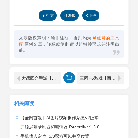
打赏
海报
分享
文章版权声明：除非注明，否则均为
AI虎哥的工具
库
原创文章，转载或复制请以超链接形式并注明出
处。
大话回合手游【精品西游之血海滔天】Win半手工服务端+充值内置后台
三网H5游戏【西游H5之决战天宫】Linux手工服务端+GM后台
相关阅读
【全网首发】AI图片视频创作系统V2版本
开源屏幕录制器和编辑器 Recordly v1.3.0
手机找人定位_5.3双方可以共享位置