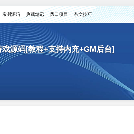
亲测源码
典藏笔记
风口项目
杂文技巧
戏源码[教程+支持内充+GM后台]