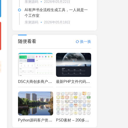
亲测源码
2026年05月22日
AI有声书全流程生成工具，一人就是一
个工作室
亲测源码
2026年05月18日
随便看看
换一换
DSC大商创多商户电商系统完整部署教程（附PHP7.4/PHP8兼容修复方案）
最新PHP文件代码加密系统 在线PHP加密系统 全开源 亲测可用
Python源码客户资料管理系统V2.2一键运行
PSD素材 – 200多种类型证书PSD源码