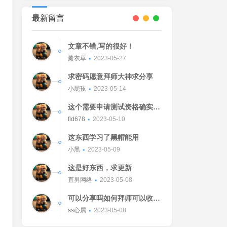
最新留言
文章不错,写的很好！
薰衣草
2023-05-27
求密码愿意拜师大神求分享
小屁孩
2023-05-14
这个需要申请测试资格确实不
错的东西
fld678
2023-05-10
这东西学习了黑帽能用
小黑
2023-05-09
这是好东西，求更新
直男网络
2023-05-08
可以分享吗如何拜师可以收我
吗[Watermelon]
ss心属
2023-05-08