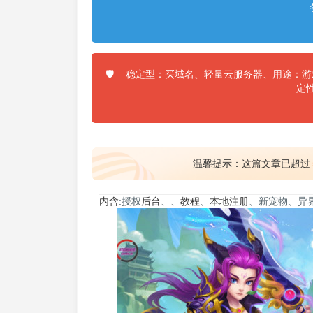
稳定型：买域名、轻量云服务器、用途：游戏
🛡️
定
温馨提示：这篇文章已超过
内含
:授权
后台
、、
教程
、
本地注册
、新宠物、异