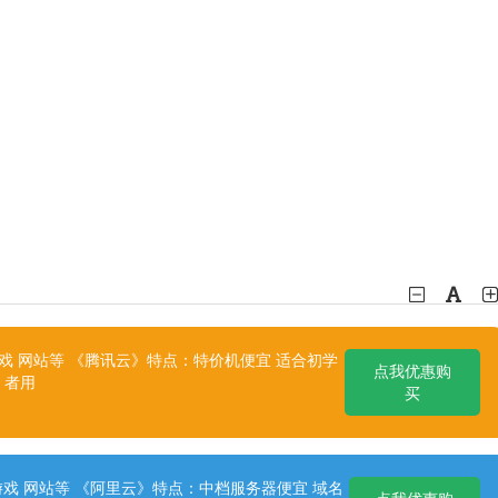
 网站等 《腾讯云》特点：特价机便宜 适合初学
点我优惠购
者用
买
戏 网站等 《阿里云》特点：中档服务器便宜 域名