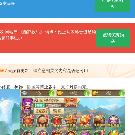
点我优惠购
备案事多
买
 网站等 《西部数码》 特点：比上两家略贵但是稳
点我优惠购
性超好事也少
买
567
天没有更新，请注意相关的内容是否还可用！
界
修复
、
神器
、除魔等
商业版
本。
支持
对接
内充。