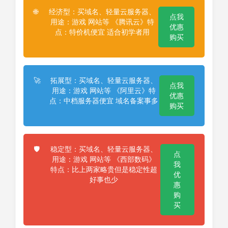
经济型：买域名、轻量云服务器、
🌐
点我
用途：游戏 网站等 《腾讯云》特
优惠
点：特价机便宜 适合初学者用
购买
拓展型：买域名、轻量云服务器、
🚀
点我
用途：游戏 网站等 《阿里云》特
优惠
点：中档服务器便宜 域名备案事多
购买
稳定型：买域名、轻量云服务器、
🛡️
点
用途：游戏 网站等 《西部数码》
我
特点：比上两家略贵但是稳定性超
优
好事也少
惠
购
买