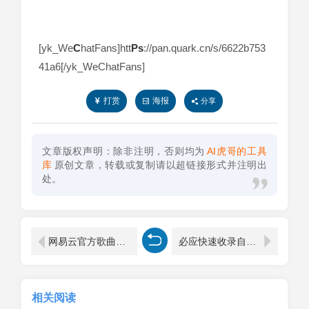
[yk_We
C
hatFans]htt
Ps
://pan.quark.cn/s/6622b753
41a6[/yk_WeChatFans]
打赏
海报
分享
文章版权声明：除非注明，否则均为
AI虎哥的工具
库
原创文章，转载或复制请以超链接形式并注明出
处。
网易云官方歌曲直链解析接口
必应快速收录自动提交链接到IndexNow代码
相关阅读