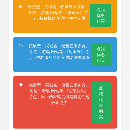
经济型：买域名、轻量云服务器、
🌐
点我
用途：游戏 网站等 《腾讯云》特
优惠
点：特价机便宜 适合初学者用
购买
拓展型：买域名、轻量云服务器、
🚀
点我
用途：游戏 网站等 《阿里云》特
优惠
点：中档服务器便宜 域名备案事多
购买
稳定型：买域名、轻量云服务器、
🛡️
点
用途：游戏 网站等 《西部数码》
我
特点：比上两家略贵但是稳定性超
优
好事也少
惠
购
买