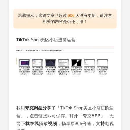
温馨提示：这篇文章已超过
606
天没有更新，请注意
相关的内容是否还可用！
TikTok
Shop美区小店进阶运营
我用
夸克
网盘
分享
了「TikTok Shop美区小店进阶运
营」，点击链接即可保存。打开「夸克
APP
」，无
需
下载
在线
播放
视频
，畅享原画5倍速，
支持
电视