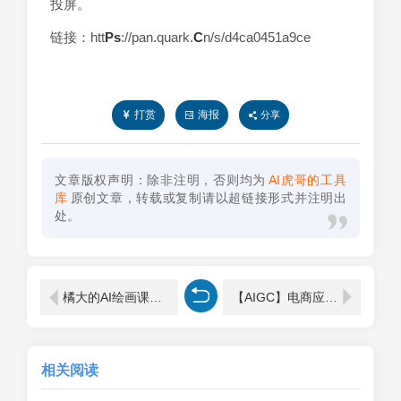
投屏。
链接：htt
Ps
://pan.quark.
C
n/s/d4ca0451a9ce
打赏
海报
分享
文章版权声明：除非注明，否则均为
AI虎哥的工具
库
原创文章，转载或复制请以超链接形式并注明出
处。
橘大的AI绘画课程、AI绘画零基础小白、从入门到精通（亲测）
【AIGC】电商应用实操线上课
相关阅读