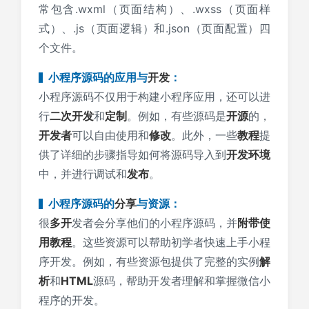
常包含.wxml（页面结构）、.wxss（页面样
式）、.js（页面逻辑）和.json（页面配置）四
个文件。
小程序源码的应用与
开发
：
小程序源码不仅用于构建小程序应用，还可以进
行
二次开发
和
定制
。例如，有些源码是
开源
的，
开发者
可以自由使用和
修改
。此外，一些
教程
提
供了详细的步骤指导如何将源码导入到
开发环境
中，并进行调试和
发布
。
小程序源码的
分享
与资源：
很
多开
发者会分享他们的小程序源码，并
附带
使
用教程
。这些资源可以帮助初学者快速上手小程
序开发。例如，有些资源包提供了完整的实例
解
析
和
HTML
源码，帮助开发者理解和掌握微信小
程序的开发。