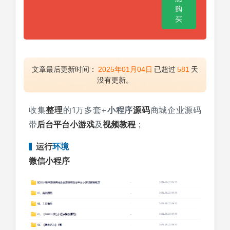
购
买
文章最后更新时间：
2025年01月04日
已超过
581
天
没有更新。
收集
整理
的1万多套+
小程序
源码
商城企业源码
带
后台
平台
小游戏
及
视频教程
；
运行
环境
微信小程序