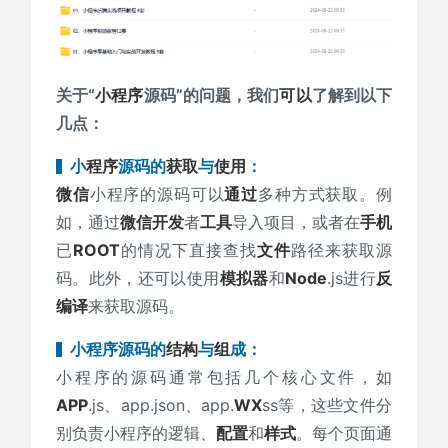
关于“
小程序
源码”的问题，我们
可以
了解到以下
几点：
小
程序
源码的
获取
与
使用
：
微信
小程序的源码可以
通过
多种方式获取。例
如，通过
微信开发
者
工具
导入项目，或者在
手机
已
ROOT
的情况下直接查找
文件
路径来获取源
码。此外，还可以使用
模拟器
和
Node
.js进行
反
编译
来获取源码。
小程序源码的
结构
与
组
成：
小程序的源码通常包括几个核心文件，如
APP
.js、app.json、app.
WX
ss等，这些文件分
别负责小程序的逻辑、
配置
和
样式
。每个页面通