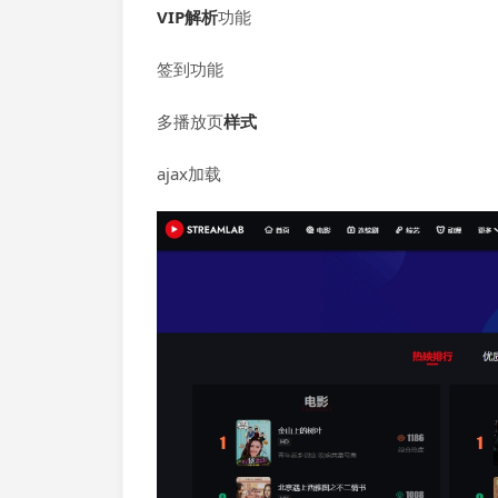
VIP
解析
功能
签到功能
多播放页
样式
ajax加载