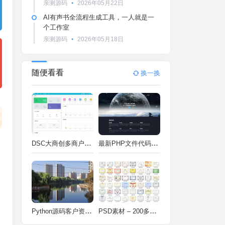
亲测源码
2026年05月22日
AI有声书全流程生成工具，一人就是一
个工作室
亲测源码
2026年05月18日
随便看看
换一换
DSC大商创多商户电商系统完整部署教程（附PHP7.4/PHP8兼容修复方案）
最新PHP文件代码加密系统 在线PHP加密系统 全开源 亲测可用
Python源码客户资料管理系统V2.2一键运行
PSD素材 – 200多种类型证书PSD源码