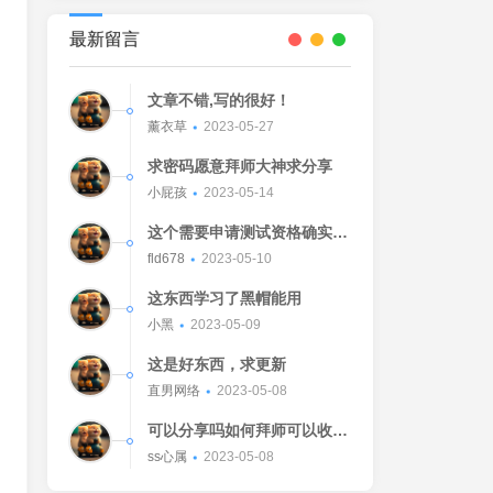
最新留言
文章不错,写的很好！
薰衣草
2023-05-27
求密码愿意拜师大神求分享
小屁孩
2023-05-14
这个需要申请测试资格确实不
错的东西
fld678
2023-05-10
这东西学习了黑帽能用
小黑
2023-05-09
这是好东西，求更新
直男网络
2023-05-08
可以分享吗如何拜师可以收我
吗[Watermelon]
ss心属
2023-05-08