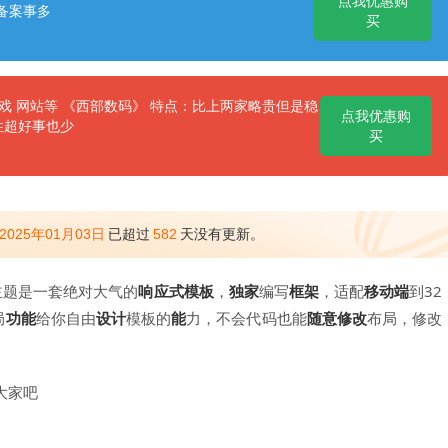
点我优惠购
备案事多
买
 网站等 《西部数码》 特点：比上两家略贵但是稳
点我优惠购
性超好事也少
买
2025年01月03日
已超过
582
天没有更新。
ab主题是一套绝对大气的
响应式
模板
，
独家
编写
框架
，适配
移动端
到32
局
功能
给你自由
设计
模板的
能
力，不会代码也能
随意
修改
布局，修改
大家吧