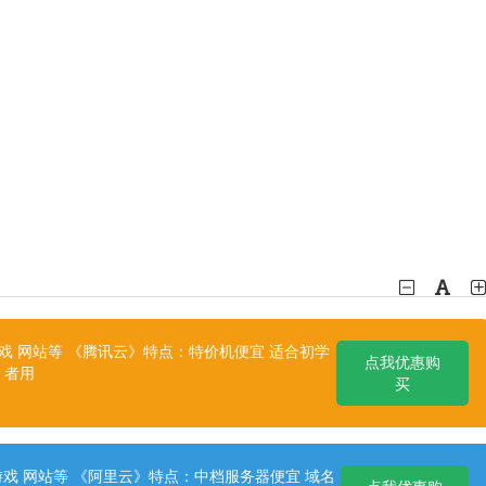
 网站等 《腾讯云》特点：特价机便宜 适合初学
点我优惠购
者用
买
戏 网站等 《阿里云》特点：中档服务器便宜 域名