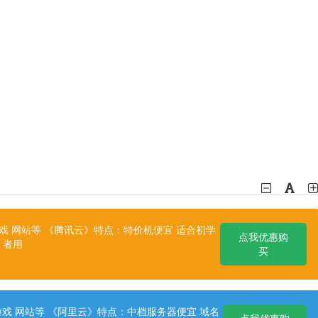
 网站等 《腾讯云》特点：特价机便宜 适合初学
点我优惠购
者用
买
戏 网站等 《阿里云》特点：中档服务器便宜 域名