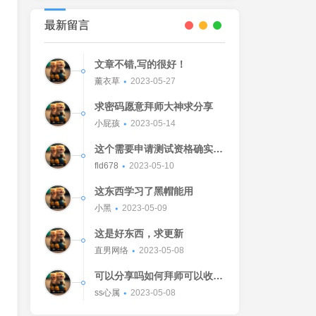
最新留言
文章不错,写的很好！
薰衣草
2023-05-27
求密码愿意拜师大神求分享
小屁孩
2023-05-14
这个需要申请测试资格确实不
错的东西
fld678
2023-05-10
这东西学习了黑帽能用
小黑
2023-05-09
这是好东西，求更新
直男网络
2023-05-08
可以分享吗如何拜师可以收我
吗[Watermelon]
ss心属
2023-05-08