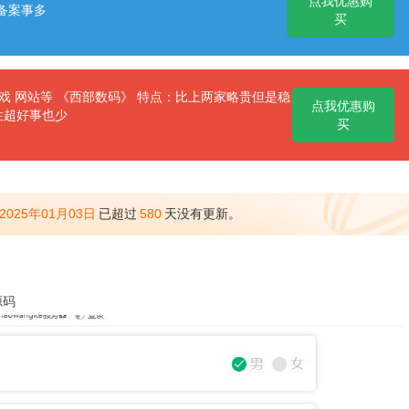
点我优惠购
备案事多
买
 网站等 《西部数码》 特点：比上两家略贵但是稳
点我优惠购
性超好事也少
买
2025年01月03日
已超过
580
天没有更新。
源码