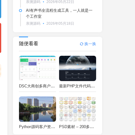
亲测源码
2026年05月22日
AI有声书全流程生成工具，一人就是一
个工作室
亲测源码
2026年05月18日
随便看看
换一换
DSC大商创多商户电商系统完整部署教程（附PHP7.4/PHP8兼容修复方案）
最新PHP文件代码加密系统 在线PHP加密系统 全开源 亲测可用
Python源码客户资料管理系统V2.2一键运行
PSD素材 – 200多种类型证书PSD源码