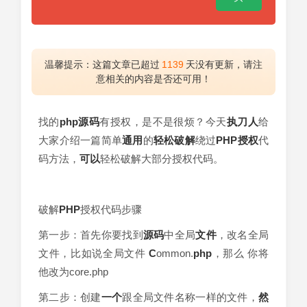
温馨提示：这篇文章已超过
1139
天没有更新，请注
意相关的内容是否还可用！
找的
php源码
有授权，是不是很烦？今天
执刀人
给
大家介绍一篇简单
通用
的
轻松
破解
绕过
PHP授权
代
码方法，
可以
轻松破解大部分授权代码。
破解
PHP
授权代码步骤
第一步：首先你要找到
源码
中全局
文件
，改名全局
文件，比如说全局文件
C
ommon.
php
，那么 你将
他改为core.php
第二步：创建
一个
跟全局文件名称一样的文件，
然