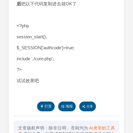
后
把以下代码复制进去就OK了
<?php
session_start();
$_SESSION['authcode']=true;
include './core.php';
?>
试试效果吧
打赏
海报
分享
文章版权声明：除非注明，否则均为
AI虎哥的工具