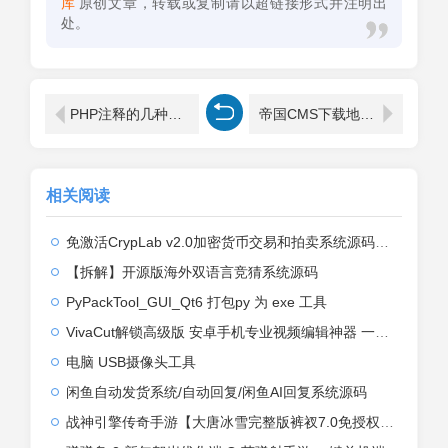
库
原创文章，转载或复制请以超链接形式并注明出
处。
PHP注释的几种方法，你知道吗？
帝国CMS下载地址不用弹窗修改方式
相关阅读
免激活CrypLab v2.0加密货币交易和拍卖系统源码，前台新增中文后台全部汉化
【拆解】开源版海外双语言竞猜系统源码
PyPackTool_GUI_Qt6 打包py 为 exe 工具
VivaCut解锁高级版 安卓手机专业视频编辑神器 一键式AI加持
电脑 USB摄像头工具
闲鱼自动发货系统/自动回复/闲鱼AI回复系统源码
战神引擎传奇手游【大唐冰雪完整版裤衩7.0免授权】2026整理特色服务端+寒冬之城+万象古城+天威大陆+大唐盛世【站长亲测】