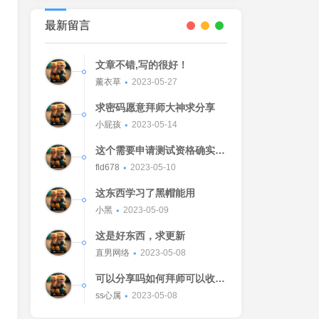
最新留言
文章不错,写的很好！
薰衣草
2023-05-27
求密码愿意拜师大神求分享
小屁孩
2023-05-14
这个需要申请测试资格确实不
错的东西
fld678
2023-05-10
这东西学习了黑帽能用
小黑
2023-05-09
这是好东西，求更新
直男网络
2023-05-08
可以分享吗如何拜师可以收我
吗[Watermelon]
ss心属
2023-05-08