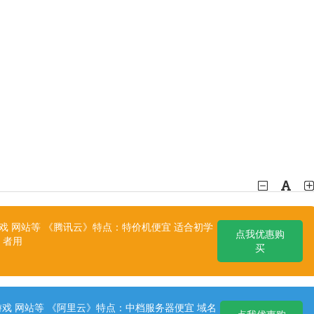
 网站等 《腾讯云》特点：特价机便宜 适合初学
点我优惠购
者用
买
戏 网站等 《阿里云》特点：中档服务器便宜 域名