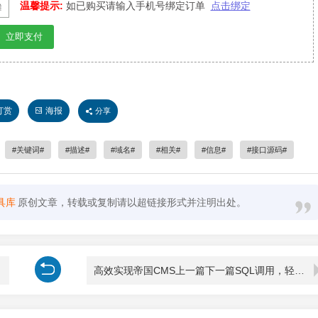
温馨提示:
如已购买请输入手机号绑定订单
点击绑定
立即支付
打赏
海报
分享
关键词
描述
域名
相关
信息
接口源码
具库
原创文章，转载或复制请以超链接形式并注明出处。
高效实现帝国CMS上一篇下一篇SQL调用，轻松解决重复代码问题