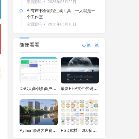
亲测源码
2026年05月22日
AI有声书全流程生成工具，一人就是一
个工作室
亲测源码
2026年05月18日
随便看看
换一换
DSC大商创多商户电商系统完整部署教程（附PHP7.4/PHP8兼容修复方案）
最新PHP文件代码加密系统 在线PHP加密系统 全开源 亲测可用
Python源码客户资料管理系统V2.2一键运行
PSD素材 – 200多种类型证书PSD源码