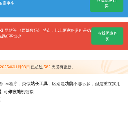
点我优惠购
备案事多
买
 网站等 《西部数码》 特点：比上两家略贵但是稳
点我优惠购
性超好事也少
买
2025年01月03日
已超过
582
天没有更新。
seo程序，类似
站长
工具
，区别是
功能
不那么多，但是重在实用
题
可
修改
随机
链接
源