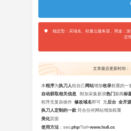
稳定型：买域名、轻量云服务器、用途：游戏
🛡️
定
文章最后更新时间：
本
程序
为
执刀人
给自己
网站
增加
收录
权重的一套
自动
获取
相关
信息
附加采集新浪
热门
新闻
标
程序无复杂操作
修改
域名
即可 无
后台
全开
执刀人
定制
的一款
符合任何网站增加权重
美化
页面
使用方法
：seo.
php
/?url=
www.hu6.cc