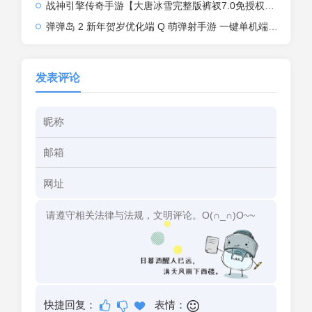
战神引擎传奇手游【大唐冰雪完整版裤衩7.0免授权】2026整理特色服务端+寒冬之城+万象古城+天威大陆+大唐盛世【站长亲测】
弹弹岛 2 新年贺岁优化端 Q 萌弹射手游 一键单机端 + Linux 手工端 + GM 后台 + 安卓 iOS 双端带教程
发表评论
快捷回复：
表情：