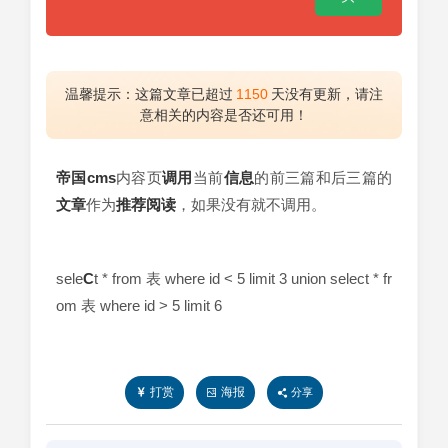
温馨提示：这篇文章已超过
1150
天没有更新，请注
意相关的内容是否还可用！
帝国cms
内容页
调用
当前
信息
的前三篇和后三篇的
文章
作为
推荐
阅读
，如果没有就不调用。
sele
C
t * from 表 where id < 5 limit 3 union select * fr
om 表 where id > 5 limit 6
打赏
海报
分享