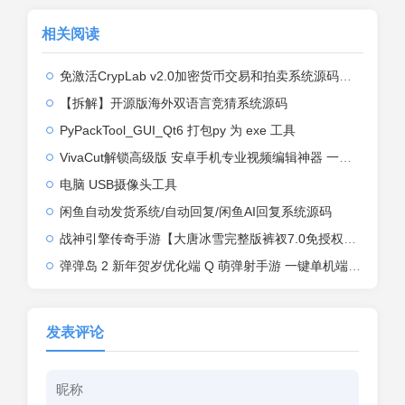
相关阅读
免激活CrypLab v2.0加密货币交易和拍卖系统源码，前台新增中文后台全部汉化
【拆解】开源版海外双语言竞猜系统源码
PyPackTool_GUI_Qt6 打包py 为 exe 工具
VivaCut解锁高级版 安卓手机专业视频编辑神器 一键式AI加持
电脑 USB摄像头工具
闲鱼自动发货系统/自动回复/闲鱼AI回复系统源码
战神引擎传奇手游【大唐冰雪完整版裤衩7.0免授权】2026整理特色服务端+寒冬之城+万象古城+天威大陆+大唐盛世【站长亲测】
弹弹岛 2 新年贺岁优化端 Q 萌弹射手游 一键单机端 + Linux 手工端 + GM 后台 + 安卓 iOS 双端带教程
发表评论