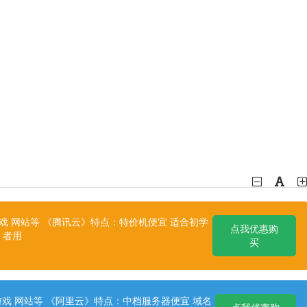
 网站等 《腾讯云》特点：特价机便宜 适合初学
点我优惠购
者用
买
戏 网站等 《阿里云》特点：中档服务器便宜 域名