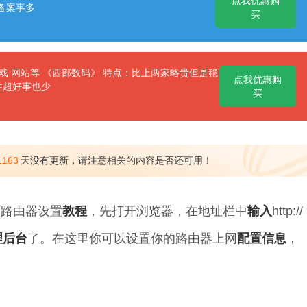
点我优惠购
备案事多
买
 网站等 《西部数码》 特点：比上两家略贵但是稳
点我优惠购
性超好事也少
买
1163
天没有更新，请注意相关的内容是否还可用！
的路由器设置
教程
，先打开浏览器，在地址栏中
输入
http://
理
后台
了。在这里你可以设置你的路由器上网
配置
信息
，