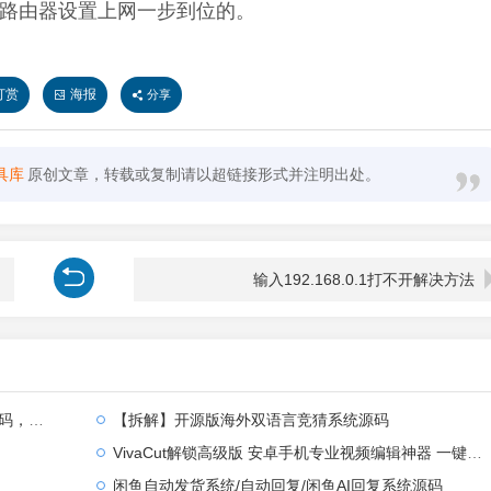
路由器设置上网一步到位的。
打赏
海报
分享
具库
原创文章，转载或复制请以超链接形式并注明出处。
输入192.168.0.1打不开解决方法
全部汉化
【拆解】开源版海外双语言竞猜系统源码
VivaCut解锁高级版 安卓手机专业视频编辑神器 一键式AI加持
闲鱼自动发货系统/自动回复/闲鱼AI回复系统源码