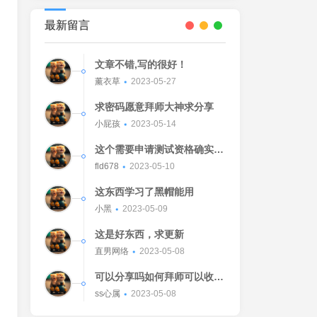
最新留言
文章不错,写的很好！
薰衣草
2023-05-27
求密码愿意拜师大神求分享
小屁孩
2023-05-14
这个需要申请测试资格确实不
错的东西
fld678
2023-05-10
这东西学习了黑帽能用
小黑
2023-05-09
这是好东西，求更新
直男网络
2023-05-08
可以分享吗如何拜师可以收我
吗[Watermelon]
ss心属
2023-05-08