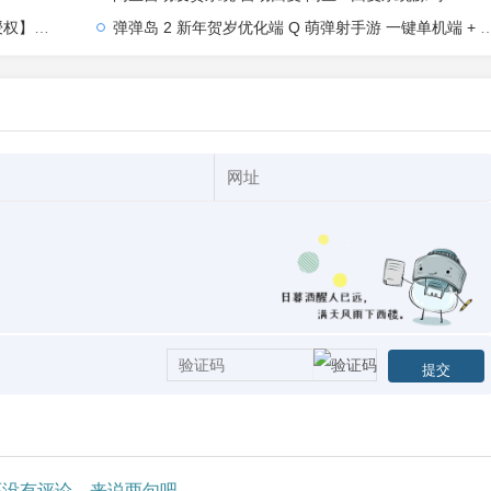
【站长亲测】
弹弹岛 2 新年贺岁优化端 Q 萌弹射手游 一键单机端 + Linux 手工端 + GM 后台 + 安卓 iOS 双端带教程
没有评论，来说两句吧...