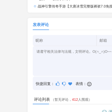
战神引擎传奇手游【大唐冰雪完整版裤衩7.0免授权】2026整理特色服务端+寒冬之城+万象古城+天威大陆+大唐盛世
发表评论
快捷回复：
表情：
评论列表
（暂无评论，
412
人围观）
还