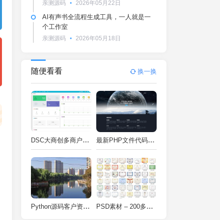
亲测源码
2026年05月22日
AI有声书全流程生成工具，一人就是一
个工作室
亲测源码
2026年05月18日
随便看看
换一换
DSC大商创多商户电商系统完整部署教程（附PHP7.4/PHP8兼容修复方案）
最新PHP文件代码加密系统 在线PHP加密系统 全开源 亲测可用
Python源码客户资料管理系统V2.2一键运行
PSD素材 – 200多种类型证书PSD源码