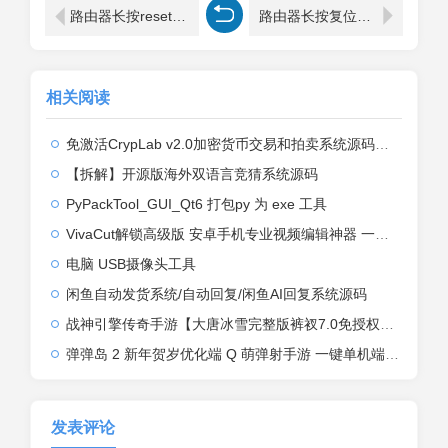
路由器长按reset后怎么设置？
路由器长按复位键没反应怎么办？
相关阅读
免激活CrypLab v2.0加密货币交易和拍卖系统源码，前台新增中文后台全部汉化
【拆解】开源版海外双语言竞猜系统源码
PyPackTool_GUI_Qt6 打包py 为 exe 工具
VivaCut解锁高级版 安卓手机专业视频编辑神器 一键式AI加持
电脑 USB摄像头工具
闲鱼自动发货系统/自动回复/闲鱼AI回复系统源码
战神引擎传奇手游【大唐冰雪完整版裤衩7.0免授权】2026整理特色服务端+寒冬之城+万象古城+天威大陆+大唐盛世【站长亲测】
弹弹岛 2 新年贺岁优化端 Q 萌弹射手游 一键单机端 + Linux 手工端 + GM 后台 + 安卓 iOS 双端带教程
发表评论