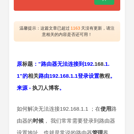
温馨提示：这篇文章已超过
1163
天没有更新，请注
意相关的内容是否还可用！
原
标题
："路由器无法连接到192.
168
.1.
1"的
相关
路由192.168.1.1登录设置
教程
。
来源 -
执刀人
博客
。
如何解决无法连接192.168.1.1 ；在
使用
路
由器的
时候
， 我们常常需要登录到路由器
设置地址，也就是常说的路由器
管理
界