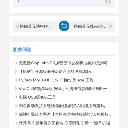
处。
路由器无法中继其他路由器的中文 Wi-Fi 名称（SSID）
路由器无线wifi管理员密码不知道怎么办？
相关阅读
免激活CrypLab v2.0加密货币交易和拍卖系统源码，前台新增中文后台全部汉化
【拆解】开源版海外双语言竞猜系统源码
PyPackTool_GUI_Qt6 打包py 为 exe 工具
VivaCut解锁高级版 安卓手机专业视频编辑神器 一键式AI加持
电脑 USB摄像头工具
闲鱼自动发货系统/自动回复/闲鱼AI回复系统源码
战神引擎传奇手游【大唐冰雪完整版裤衩7.0免授权】2026整理特色服务端+寒冬之城+万象古城+天威大陆+大唐盛世【站长亲测】
弹弹岛 2 新年贺岁优化端 Q 萌弹射手游 一键单机端 + Linux 手工端 + GM 后台 + 安卓 iOS 双端带教程