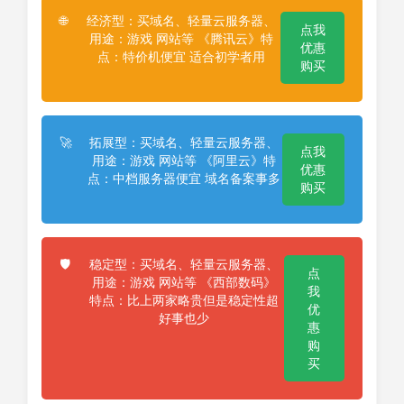
经济型：买域名、轻量云服务器、
🌐
点我
用途：游戏 网站等 《腾讯云》特
优惠
点：特价机便宜 适合初学者用
购买
拓展型：买域名、轻量云服务器、
🚀
点我
用途：游戏 网站等 《阿里云》特
优惠
点：中档服务器便宜 域名备案事多
购买
稳定型：买域名、轻量云服务器、
🛡️
点
用途：游戏 网站等 《西部数码》
我
特点：比上两家略贵但是稳定性超
优
好事也少
惠
购
买