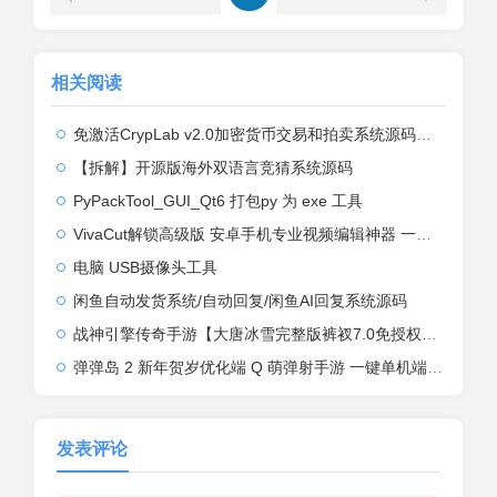
相关阅读
免激活CrypLab v2.0加密货币交易和拍卖系统源码，前台新增中文后台全部汉化
【拆解】开源版海外双语言竞猜系统源码
PyPackTool_GUI_Qt6 打包py 为 exe 工具
VivaCut解锁高级版 安卓手机专业视频编辑神器 一键式AI加持
电脑 USB摄像头工具
闲鱼自动发货系统/自动回复/闲鱼AI回复系统源码
战神引擎传奇手游【大唐冰雪完整版裤衩7.0免授权】2026整理特色服务端+寒冬之城+万象古城+天威大陆+大唐盛世【站长亲测】
弹弹岛 2 新年贺岁优化端 Q 萌弹射手游 一键单机端 + Linux 手工端 + GM 后台 + 安卓 iOS 双端带教程
发表评论