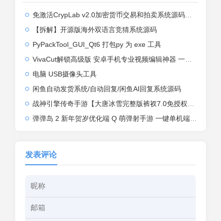
免激活CrypLab v2.0加密货币交易和拍卖系统源码，前台新增中文后台全部汉化
【拆解】开源版海外双语言竞猜系统源码
PyPackTool_GUI_Qt6 打包py 为 exe 工具
VivaCut解锁高级版 安卓手机专业视频编辑神器 一键式AI加持
电脑 USB摄像头工具
闲鱼自动发货系统/自动回复/闲鱼AI回复系统源码
战神引擎传奇手游【大唐冰雪完整版裤衩7.0免授权】2026整理特色服务端+寒冬之城+万象古城+天威大陆+大唐盛世【站长亲测】
弹弹岛 2 新年贺岁优化端 Q 萌弹射手游 一键单机端 + Linux 手工端 + GM 后台 + 安卓 iOS 双端带教程
发表评论