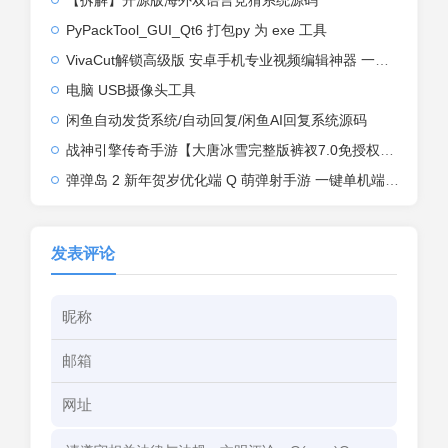
PyPackTool_GUI_Qt6 打包py 为 exe 工具
VivaCut解锁高级版 安卓手机专业视频编辑神器 一键式AI加持
电脑 USB摄像头工具
闲鱼自动发货系统/自动回复/闲鱼AI回复系统源码
战神引擎传奇手游【大唐冰雪完整版裤衩7.0免授权】2026整理特色服务端+寒冬之城+万象古城+天威大陆+大唐盛世【站长亲测】
弹弹岛 2 新年贺岁优化端 Q 萌弹射手游 一键单机端 + Linux 手工端 + GM 后台 + 安卓 iOS 双端带教程
发表评论