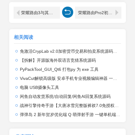
荣耀路由3与其他华为／荣耀路由器如何连接？
荣耀路由Pro2初始密码是多少？
相关阅读
免激活CrypLab v2.0加密货币交易和拍卖系统源码，前台新增中文后台全部汉化
【拆解】开源版海外双语言竞猜系统源码
PyPackTool_GUI_Qt6 打包py 为 exe 工具
VivaCut解锁高级版 安卓手机专业视频编辑神器 一键式AI加持
电脑 USB摄像头工具
闲鱼自动发货系统/自动回复/闲鱼AI回复系统源码
战神引擎传奇手游【大唐冰雪完整版裤衩7.0免授权】2026整理特色服务端+寒冬之城+万象古城+天威大陆+大唐盛世【站长亲测】
弹弹岛 2 新年贺岁优化端 Q 萌弹射手游 一键单机端 + Linux 手工端 + GM 后台 + 安卓 iOS 双端带教程