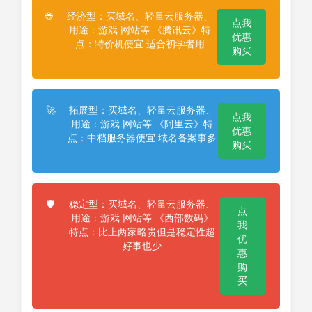
经济型：买域名、轻量云服务器、
🌐
点我
用途：游戏 网站等 《腾讯云》特
优惠
点：特价机便宜 适合初学者用
购买
拓展型：买域名、轻量云服务器、
🚀
点我
用途：游戏 网站等 《阿里云》特
优惠
点：中档服务器便宜 域名备案事多
购买
稳定型：买域名、轻量云服务器、
🛡️
点
用途：游戏 网站等 《西部数码》
我
特点：比上两家略贵但是稳定性超
优
好事也少
惠
购
买