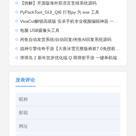
【拆解】开源版海外双语言竞猜系统源码
PyPackTool_GUI_Qt6 打包py 为 exe 工具
VivaCut解锁高级版 安卓手机专业视频编辑神器 一键式AI加持
电脑 USB摄像头工具
闲鱼自动发货系统/自动回复/闲鱼AI回复系统源码
战神引擎传奇手游【大唐冰雪完整版裤衩7.0免授权】2026整理特色服务端+寒冬之城+万象古城+天威大陆+大唐盛世【站长亲测】
弹弹岛 2 新年贺岁优化端 Q 萌弹射手游 一键单机端 + Linux 手工端 + GM 后台 + 安卓 iOS 双端带教程
发表评论