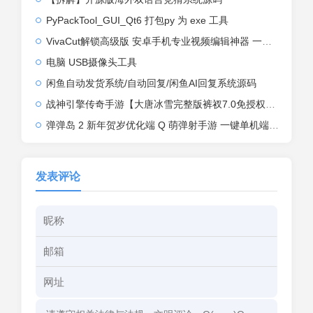
PyPackTool_GUI_Qt6 打包py 为 exe 工具
VivaCut解锁高级版 安卓手机专业视频编辑神器 一键式AI加持
电脑 USB摄像头工具
闲鱼自动发货系统/自动回复/闲鱼AI回复系统源码
战神引擎传奇手游【大唐冰雪完整版裤衩7.0免授权】2026整理特色服务端+寒冬之城+万象古城+天威大陆+大唐盛世【站长亲测】
弹弹岛 2 新年贺岁优化端 Q 萌弹射手游 一键单机端 + Linux 手工端 + GM 后台 + 安卓 iOS 双端带教程
发表评论