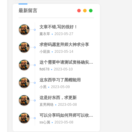
最新留言
文章不错,写的很好！
薰衣草
2023-05-27
求密码愿意拜师大神求分享
小屁孩
2023-05-14
这个需要申请测试资格确实不
错的东西
fld678
2023-05-10
这东西学习了黑帽能用
小黑
2023-05-09
这是好东西，求更新
直男网络
2023-05-08
可以分享吗如何拜师可以收我
吗[Watermelon]
ss心属
2023-05-08