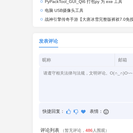
PyPackTool_GUI_Qt6 打包py 为 exe 工具
电脑 USB摄像头工具
战神引擎传奇手游【大唐冰雪完整版裤衩7.0免授权】2026整理特色服务端+寒冬之城+万象古城+天威大陆+大唐盛世
发表评论
快捷回复：
表情：
评论列表
（暂无评论，
486
人围观）