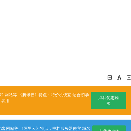
 网站等 《腾讯云》特点：特价机便宜 适合初学
点我优惠购
者用
买
戏 网站等 《阿里云》特点：中档服务器便宜 域名