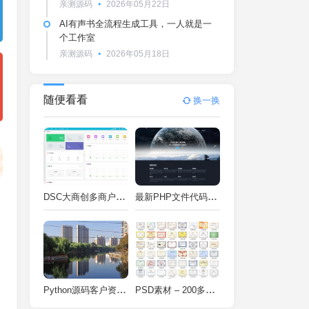
亲测源码
2026年05月22日
AI有声书全流程生成工具，一人就是一
个工作室
亲测源码
2026年05月18日
随便看看
换一换
DSC大商创多商户电商系统完整部署教程（附PHP7.4/PHP8兼容修复方案）
最新PHP文件代码加密系统 在线PHP加密系统 全开源 亲测可用
Python源码客户资料管理系统V2.2一键运行
PSD素材 – 200多种类型证书PSD源码