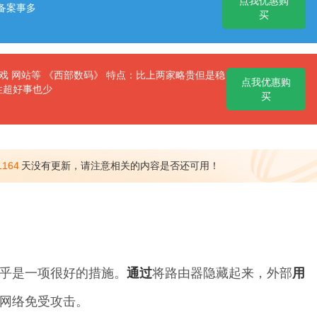
点我优惠购
备案事多
买
 网站等 《西部数码》 特点：比上两家略贵但是稳
点我优惠购
性超好事也少
买
1164
天没有更新，请注意相关的内容是否还可用！
乎是一项很好的措施。
通过
将路由器隐藏起来，外部
用
网络免受攻击。