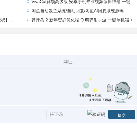
VivaCut解锁高级版 安卓手机专业视频编辑神器 一键式AI加持
闲鱼自动发货系统/自动回复/闲鱼AI回复系统源码
【站长亲测】
弹弹岛 2 新年贺岁优化端 Q 萌弹射手游 一键单机端 + Linux 手工端 + GM 后台 + 安卓 iOS 双端带教程