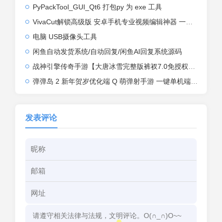
PyPackTool_GUI_Qt6 打包py 为 exe 工具
VivaCut解锁高级版 安卓手机专业视频编辑神器 一键式AI加持
电脑 USB摄像头工具
闲鱼自动发货系统/自动回复/闲鱼AI回复系统源码
战神引擎传奇手游【大唐冰雪完整版裤衩7.0免授权】2026整理特色服务端+寒冬之城+万象古城+天威大陆+大唐盛世【站长亲测】
弹弹岛 2 新年贺岁优化端 Q 萌弹射手游 一键单机端 + Linux 手工端 + GM 后台 + 安卓 iOS 双端带教程
发表评论