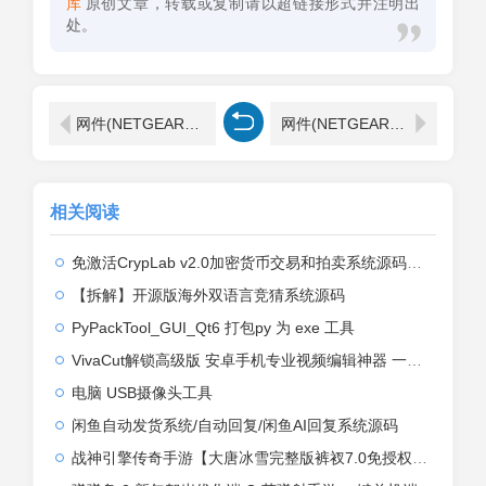
库
原创文章，转载或复制请以超链接形式并注明出
处。
网件(NETGEAR)路由器无线中继设置教程
网件(NETGEAR)路由器默认初始登陆密码网址是什么
相关阅读
免激活CrypLab v2.0加密货币交易和拍卖系统源码，前台新增中文后台全部汉化
【拆解】开源版海外双语言竞猜系统源码
PyPackTool_GUI_Qt6 打包py 为 exe 工具
VivaCut解锁高级版 安卓手机专业视频编辑神器 一键式AI加持
电脑 USB摄像头工具
闲鱼自动发货系统/自动回复/闲鱼AI回复系统源码
战神引擎传奇手游【大唐冰雪完整版裤衩7.0免授权】2026整理特色服务端+寒冬之城+万象古城+天威大陆+大唐盛世【站长亲测】