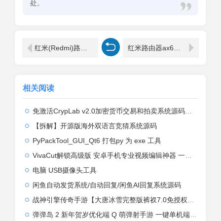
处。
红米(Redmi)路由器怎么修改管理员密码？
红米路由器ax6管理员密码是多少？
相关阅读
免激活CrypLab v2.0加密货币交易和拍卖系统源码，前台新增中文后台全部汉化
【拆解】开源版海外双语言竞猜系统源码
PyPackTool_GUI_Qt6 打包py 为 exe 工具
VivaCut解锁高级版 安卓手机专业视频编辑神器 一键式AI加持
电脑 USB摄像头工具
闲鱼自动发货系统/自动回复/闲鱼AI回复系统源码
战神引擎传奇手游【大唐冰雪完整版裤衩7.0免授权】2026整理特色服务端+寒冬之城+万象古城+天威大陆+大唐盛世【站长亲测】
弹弹岛 2 新年贺岁优化端 Q 萌弹射手游 一键单机端 + Linux 手工端 + GM 后台 + 安卓 iOS 双端带教程