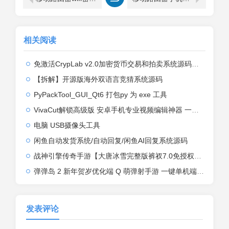
相关阅读
免激活CrypLab v2.0加密货币交易和拍卖系统源码，前台新增中文后台全部汉化
【拆解】开源版海外双语言竞猜系统源码
PyPackTool_GUI_Qt6 打包py 为 exe 工具
VivaCut解锁高级版 安卓手机专业视频编辑神器 一键式AI加持
电脑 USB摄像头工具
闲鱼自动发货系统/自动回复/闲鱼AI回复系统源码
战神引擎传奇手游【大唐冰雪完整版裤衩7.0免授权】2026整理特色服务端+寒冬之城+万象古城+天威大陆+大唐盛世【站长亲测】
弹弹岛 2 新年贺岁优化端 Q 萌弹射手游 一键单机端 + Linux 手工端 + GM 后台 + 安卓 iOS 双端带教程
发表评论