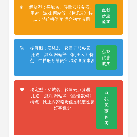
经济型：买域名、轻量云服务器、
🌐
点我
用途：游戏 网站等 《腾讯云》特
优惠
点：特价机便宜 适合初学者用
购买
拓展型：买域名、轻量云服务器、
🚀
点我
用途：游戏 网站等 《阿里云》特
优惠
点：中档服务器便宜 域名备案事多
购买
稳定型：买域名、轻量云服务器、
🛡️
点
用途：游戏 网站等 《西部数码》
我
特点：比上两家略贵但是稳定性超
优
好事也少
惠
购
买